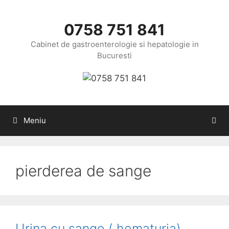
Sari
la
0758 751 841
conținut
Cabinet de gastroenterologie si hepatologie in
Bucuresti
Meniu
pierderea de sange
Urina cu sange ( hematuria)