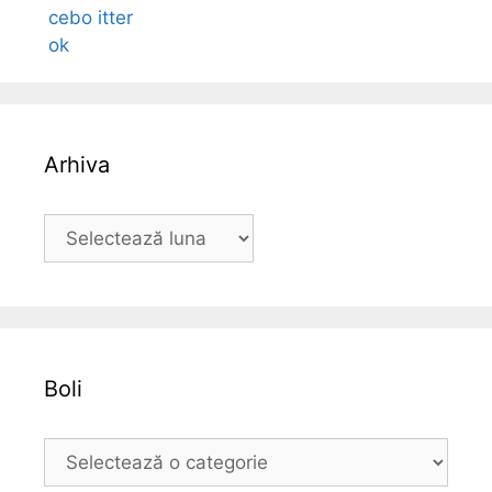
Arhiva
A
r
h
i
v
a
Boli
B
o