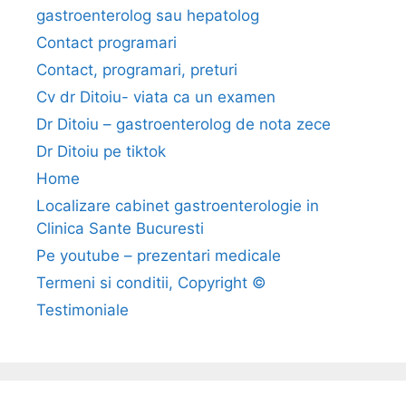
t
gastroenterolog sau hepatolog
u
Contact programari
r
Contact, programari, preturi
i
a
Cv dr Ditoiu- viata ca un examen
)
Dr Ditoiu – gastroenterolog de nota zece
Dr Ditoiu pe tiktok
Home
Localizare cabinet gastroenterologie in
Clinica Sante Bucuresti
Pe youtube – prezentari medicale
Termeni si conditii, Copyright ©
Testimoniale