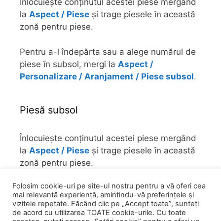
Înlocuiește conținutul acestei piese mergând
la
Aspect / Piese
și trage piesele în această
zonă pentru piese.
Pentru a-l îndepărta sau a alege numărul de
piese în subsol, mergi la
Aspect /
Personalizare / Aranjament / Piese subsol
.
Piesă subsol
Înlocuiește conținutul acestei piese mergând
la
Aspect / Piese
și trage piesele în această
zonă pentru piese.
Folosim cookie-uri pe site-ul nostru pentru a vă oferi cea
Pentru a-l îndepărta sau a alege numărul de
mai relevantă experiență, amintindu-vă preferințele și
piese în subsol, mergi la
Aspect /
vizitele repetate. Făcând clic pe „Accept toate”, sunteți
Personalizare / Aranjament / Piese subsol
.
de acord cu utilizarea TOATE cookie-urile. Cu toate