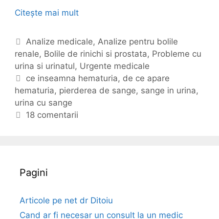
Citește mai mult
U
r
i
C
Analize medicale
,
Analize pentru bolile
n
renale
a
,
Bolile de rinichi si prostata
,
Probleme cu
a
urina si urinatul
t
,
Urgente medicale
c
e
E
ce inseamna hematuria
,
de ce apare
u
hematuria
g
t
,
pierderea de sange
,
sange in urina
,
s
urina cu sange
o
i
a
r
c
18 comentarii
n
i
h
g
i
e
e
t
(
e
Pagini
h
e
m
Articole pe net dr Ditoiu
a
Cand ar fi necesar un consult la un medic