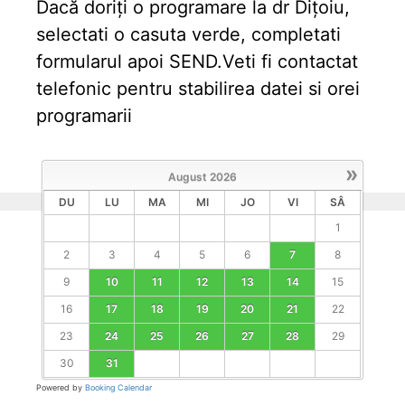
Dacă doriți o programare la dr Dițoiu,
selectati o casuta verde, completati
formularul apoi SEND.Veti fi contactat
telefonic pentru stabilirea datei si orei
programarii
»
August
2026
DU
LU
MA
MI
JO
VI
SÂ
1
2
3
4
5
6
7
8
9
10
11
12
13
14
15
16
17
18
19
20
21
22
23
24
25
26
27
28
29
30
31
Powered by
Booking Calendar