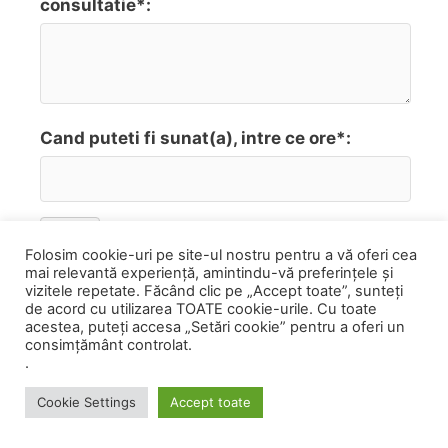
consultatie*:
Cand puteti fi sunat(a), intre ce ore*:
Send
Folosim cookie-uri pe site-ul nostru pentru a vă oferi cea
mai relevantă experiență, amintindu-vă preferințele și
Veti fi contactat de pe numarul 0758 751 841
vizitele repetate. Făcând clic pe „Accept toate”, sunteți
de acord cu utilizarea TOATE cookie-urile. Cu toate
pentru stabilirea detaliilor programarii
acestea, puteți accesa „Setări cookie” pentru a oferi un
Articole zilnice pe facebook, twitter
consimțământ controlat.
.
click
Follow
Cookie Settings
Accept toate
PROGRAMARI
CATRE CLINICA