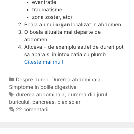
eventratie
traumatisme
zona zoster, etc)
Boala a unui
organ
localizat in abdomen
O boala situaita mai departe de
abdomen
Altceva – de exemplu astfel de dureri pot
sa apara si in intoxicatia cu plumb
Citește mai mult
D
u
r
C
Despre dureri
,
Durerea abdominala
,
e
Simptome in bolile digestive
a
r
t
E
durerea abdominala
,
durerea din jurul
e
buricului
e
t
,
pancreas
,
plex solar
a
g
i
22 comentarii
a
o
c
b
r
h
d
i
e