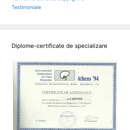
a
Testimoniale
l
a
Diplome-certificate de specializare