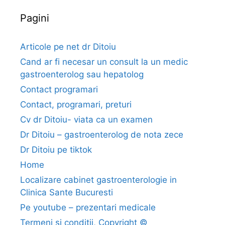
o
i
t
Pagini
m
e
i
n
Articole pe net dr Ditoiu
a
Cand ar fi necesar un consult la un medic
l
gastroenterolog sau hepatolog
a
Contact programari
i
Contact, programari, preturi
n
z
Cv dr Ditoiu- viata ca un examen
o
Dr Ditoiu – gastroenterolog de nota zece
n
Dr Ditoiu pe tiktok
a
Home
c
Localizare cabinet gastroenterologie in
e
Clinica Sante Bucuresti
n
t
Pe youtube – prezentari medicale
r
Termeni si conditii, Copyright ©