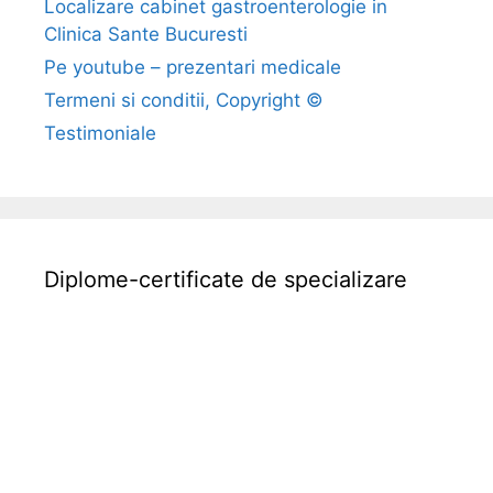
Localizare cabinet gastroenterologie in
s
Clinica Sante Bucuresti
i
s
Pe youtube – prezentari medicale
c
Termeni si conditii, Copyright ©
a
Testimoniale
u
n
e
c
u
Diplome-certificate de specializare
s
a
n
g
e