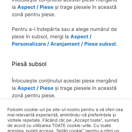
la
Aspect / Piese
și trage piesele în această
zonă pentru piese.
Pentru a-l îndepărta sau a alege numărul de
piese în subsol, mergi la
Aspect /
Personalizare / Aranjament / Piese subsol
.
Piesă subsol
Înlocuiește conținutul acestei piese mergând
la
Aspect / Piese
și trage piesele în această
zonă pentru piese.
Folosim cookie-uri pe site-ul nostru pentru a vă oferi cea
Pentru a-l îndepărta sau a alege numărul de
mai relevantă experiență, amintindu-vă preferințele și
piese în subsol, mergi la
Aspect /
vizitele repetate. Făcând clic pe „Accept toate”, sunteți
Personalizare / Aranjament / Piese subsol
.
de acord cu utilizarea TOATE cookie-urile. Cu toate
acestea, puteți accesa „Setări cookie” pentru a oferi un