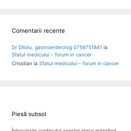
l
i
Comentarii recente
Dr Ditoiu, gastroenterolog 0758751841
la
Sfatul medicului – forum in cancer
Crisstian
la
Sfatul medicului – forum in cancer
Piesă subsol
Înlocuiește conținutul acestei piese mergând