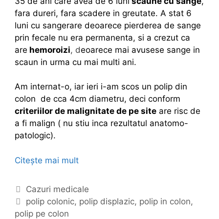
35 de ani care avea de 6 luni
scaune cu sange
,
fara dureri, fara scadere in greutate. A stat 6
luni cu sangerare deoarece pierderea de sange
prin fecale nu era permanenta, si a crezut ca
are
hemoroizi
, d
eoarece mai avusese sange in
scaun in urma cu mai multi ani.
Am internat-o, iar ieri i-am scos un polip din
colon de cca 4cm diametru, deci conform
criteriilor de malignitate de pe site
are risc de
a fi malign ( nu stiu inca rezultatul anatomo-
patologic).
Citește mai mult
C
a
z
C
Cazuri medicale
m
a
E
polip colonic
,
polip displazic
,
polip in colon
,
e
polip pe colon
t
t