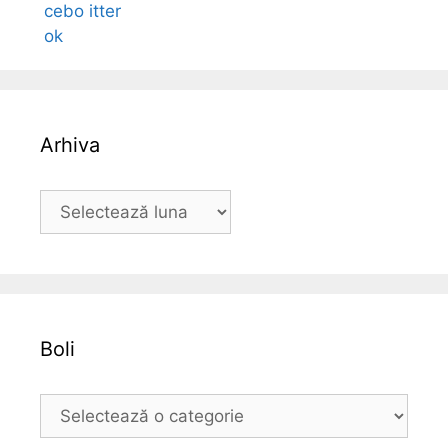
Arhiva
A
r
h
i
v
a
Boli
B
o