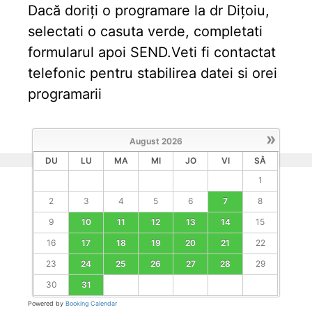
Dacă doriți o programare la dr Dițoiu,
selectati o casuta verde, completati
formularul apoi SEND.Veti fi contactat
telefonic pentru stabilirea datei si orei
programarii
»
August
2026
DU
LU
MA
MI
JO
VI
SÂ
1
2
3
4
5
6
7
8
9
10
11
12
13
14
15
16
17
18
19
20
21
22
23
24
25
26
27
28
29
30
31
Powered by
Booking Calendar