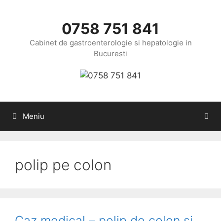
Sari
la
0758 751 841
conținut
Cabinet de gastroenterologie si hepatologie in
Bucuresti
Meniu
polip pe colon
Caz medical – polip de colon si