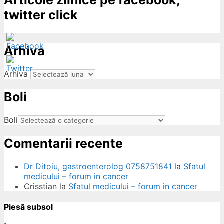
Articole zilnice pe facebook,
twitter click
Arhiva
Arhiva
Boli
ow
Boli
Comentarii recente
Dr Ditoiu, gastroenterolog 0758751841
la
Sfatul
medicului – forum in cancer
Crisstian
la
Sfatul medicului – forum in cancer
Piesă subsol