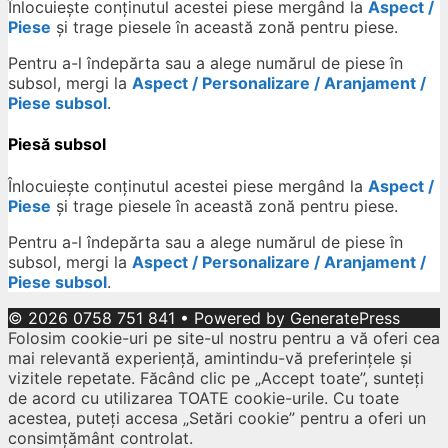
Înlocuiește conținutul acestei piese mergând la
Aspect /
Piese
și trage piesele în această zonă pentru piese.
Pentru a-l îndepărta sau a alege numărul de piese în
subsol, mergi la
Aspect / Personalizare / Aranjament /
Piese subsol
.
Piesă subsol
Înlocuiește conținutul acestei piese mergând la
Aspect /
Piese
și trage piesele în această zonă pentru piese.
Pentru a-l îndepărta sau a alege numărul de piese în
subsol, mergi la
Aspect / Personalizare / Aranjament /
Piese subsol
.
© 2026 0758 751 841
• Powered by
GeneratePress
Folosim cookie-uri pe site-ul nostru pentru a vă oferi cea
mai relevantă experiență, amintindu-vă preferințele și
vizitele repetate. Făcând clic pe „Accept toate”, sunteți
de acord cu utilizarea TOATE cookie-urile. Cu toate
acestea, puteți accesa „Setări cookie” pentru a oferi un
consimțământ controlat.