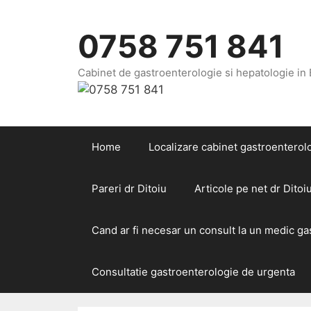
Sari
la
0758 751 841
conținut
Cabinet de gastroenterologie si hepatologie in
Home
Localizare cabinet gastroenterolo
Pareri dr Ditoiu
Articole pe net dr Ditoi
Cand ar fi necesar un consult la un medic g
Consultatie gastroenterologie de urgenta