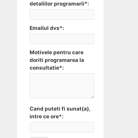
detaliilor programarii*:
Emailul dvs*:
Motivele pentru care
doriti programarea la
consultatie*:
Cand puteti fi sunat(a),
intre ce ore*: