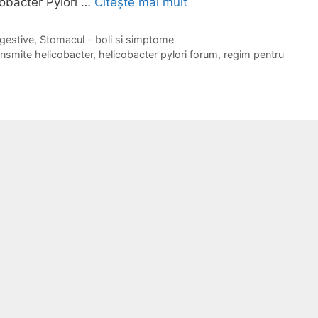
cobacter Pylori …
Citește mai mult
H
e
l
igestive
,
Stomacul - boli si simptome
nsmite helicobacter
,
helicobacter pylori forum
,
regim pentru
i
c
o
b
a
c
t
e
r
P
i
l
o
r
y