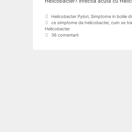
Helicobacter? Infectia acuta cu Heli
C
Helicobacter Pylori
,
Simptome in bolile d
a
E
ce simptome da helicobacter
,
cum se tra
Helicobacter
t
t
e
i
36 comentarii
g
c
o
h
r
e
i
t
i
e