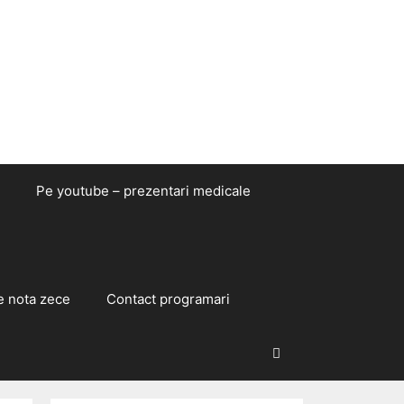
Pe youtube – prezentari medicale
e nota zece
Contact programari
Caută