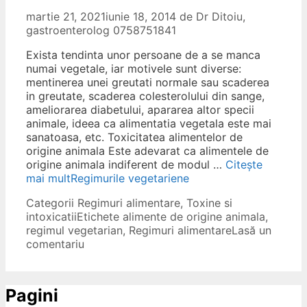
martie 21, 2021
iunie 18, 2014
de
Dr Ditoiu,
gastroenterolog 0758751841
Exista tendinta unor persoane de a se manca
numai vegetale, iar motivele sunt diverse:
mentinerea unei greutati normale sau scaderea
in greutate, scaderea colesterolului din sange,
ameliorarea diabetului, apararea altor specii
animale, ideea ca alimentatia vegetala este mai
sanatoasa, etc. Toxicitatea alimentelor de
origine animala Este adevarat ca alimentele de
origine animala indiferent de modul …
Citește
mai mult
Regimurile vegetariene
Categorii
Regimuri alimentare
,
Toxine si
intoxicatii
Etichete
alimente de origine animala
,
regimul vegetarian
,
Regimuri alimentare
Lasă un
comentariu
Pagini