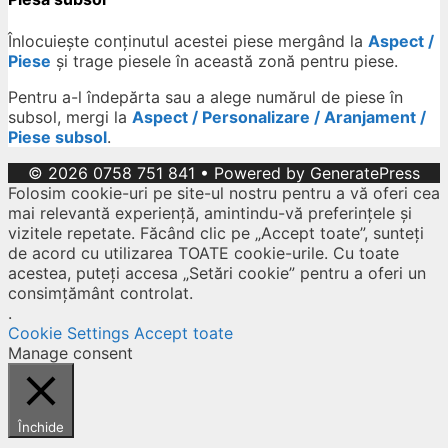
Înlocuiește conținutul acestei piese mergând la
Aspect /
Piese
și trage piesele în această zonă pentru piese.
Pentru a-l îndepărta sau a alege numărul de piese în
subsol, mergi la
Aspect / Personalizare / Aranjament /
Piese subsol
.
© 2026 0758 751 841
• Powered by
GeneratePress
Folosim cookie-uri pe site-ul nostru pentru a vă oferi cea
mai relevantă experiență, amintindu-vă preferințele și
vizitele repetate. Făcând clic pe „Accept toate”, sunteți
de acord cu utilizarea TOATE cookie-urile. Cu toate
acestea, puteți accesa „Setări cookie” pentru a oferi un
consimțământ controlat.
.
Cookie Settings
Accept toate
Manage consent
Închide