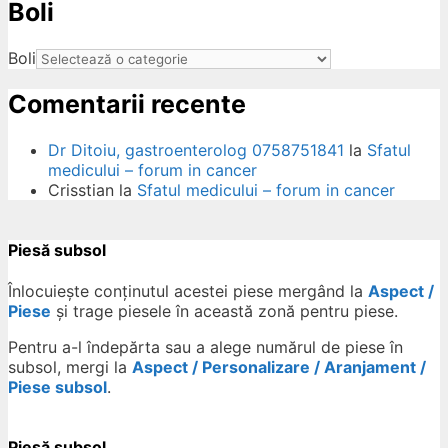
Boli
ow
Boli
Comentarii recente
Dr Ditoiu, gastroenterolog 0758751841
la
Sfatul
medicului – forum in cancer
Crisstian
la
Sfatul medicului – forum in cancer
Piesă subsol
Înlocuiește conținutul acestei piese mergând la
Aspect /
Piese
și trage piesele în această zonă pentru piese.
Pentru a-l îndepărta sau a alege numărul de piese în
subsol, mergi la
Aspect / Personalizare / Aranjament /
Piese subsol
.
Piesă subsol