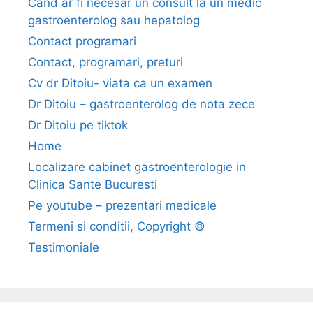
Cand ar fi necesar un consult la un medic
l
gastroenterolog sau hepatolog
u
Contact programari
z
Contact, programari, preturi
u
a
Cv dr Ditoiu- viata ca un examen
l
Dr Ditoiu – gastroenterolog de nota zece
–
Dr Ditoiu pe tiktok
g
Home
r
Localizare cabinet gastroenterologie in
e
Clinica Sante Bucuresti
s
e
Pe youtube – prezentari medicale
l
Termeni si conditii, Copyright ©
i
Testimoniale
f
r
e
c