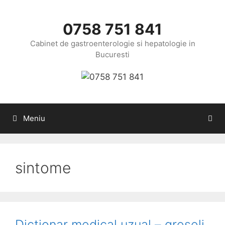
Sari
la
0758 751 841
conținut
Cabinet de gastroenterologie si hepatologie in
Bucuresti
Meniu
sintome
Dictionar medical uzual – greseli