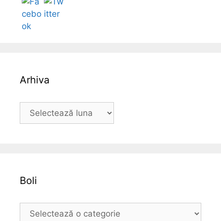
Arhiva
A
r
h
i
v
a
Boli
B