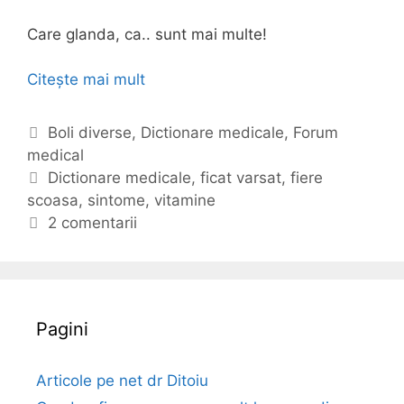
Care glanda, ca.. sunt mai multe!
Citește mai mult
D
i
c
C
Boli diverse
,
Dictionare medicale
,
Forum
t
medical
a
i
t
E
Dictionare medicale
,
ficat varsat
,
fiere
o
scoasa
e
t
,
sintome
,
vitamine
n
g
i
2 comentarii
a
o
c
r
r
h
m
i
e
e
i
t
Pagini
d
e
i
c
Articole pe net dr Ditoiu
a