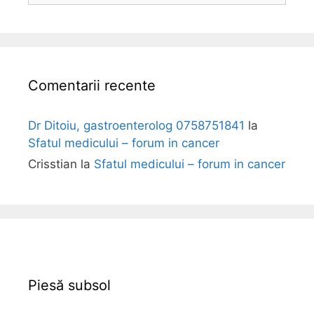
o
l
i
Comentarii recente
Dr Ditoiu, gastroenterolog 0758751841
la
Sfatul medicului – forum in cancer
Crisstian
la
Sfatul medicului – forum in cancer
Piesă subsol