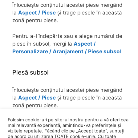
Înlocuiește conținutul acestei piese mergând
la
Aspect / Piese
și trage piesele în această
zonă pentru piese.
Pentru a-l îndepărta sau a alege numărul de
piese în subsol, mergi la
Aspect /
Personalizare / Aranjament / Piese subsol
.
Piesă subsol
Înlocuiește conținutul acestei piese mergând
la
Aspect / Piese
și trage piesele în această
zonă pentru piese.
Folosim cookie-uri pe site-ul nostru pentru a vă oferi cea
Pentru a-l îndepărta sau a alege numărul de
mai relevantă experiență, amintindu-vă preferințele și
piese în subsol, mergi la
Aspect /
vizitele repetate. Făcând clic pe „Accept toate”, sunteți
Personalizare / Aranjament / Piese subsol
.
de acord cu utilizarea TOATE cookie-urile. Cu toate