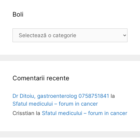
a
Boli
B
o
l
i
Comentarii recente
Dr Ditoiu, gastroenterolog 0758751841
la
Sfatul medicului – forum in cancer
Crisstian
la
Sfatul medicului – forum in cancer