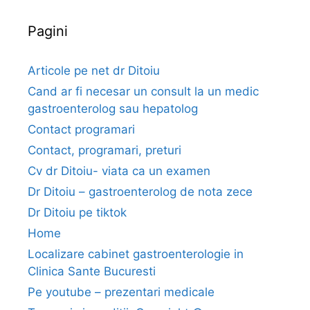
i
t
t
e
Pagini
i
t
e
Articole pe net dr Ditoiu
i
Cand ar fi necesar un consult la un medic
B
gastroenterolog sau hepatolog
i
Contact programari
n
Contact, programari, preturi
s
a
Cv dr Ditoiu- viata ca un examen
r
Dr Ditoiu – gastroenterolog de nota zece
c
Dr Ditoiu pe tiktok
i
Home
n
Localizare cabinet gastroenterologie in
a
Clinica Sante Bucuresti
Pe youtube – prezentari medicale