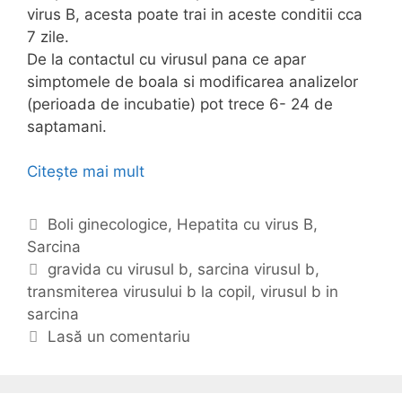
virus B, acesta poate trai in aceste conditii cca
7 zile.
De la contactul cu virusul pana ce apar
simptomele de boala si modificarea analizelor
(perioada de incubatie) pot trece 6- 24 de
saptamani.
Citește mai mult
V
i
r
C
Boli ginecologice
,
Hepatita cu virus B
,
u
Sarcina
a
s
t
E
gravida cu virusul b
,
sarcina virusul b
,
u
transmiterea virusului b la copil
e
t
,
virusul b in
l
sarcina
g
i
h
o
c
Lasă un comentariu
e
r
h
p
i
e
a