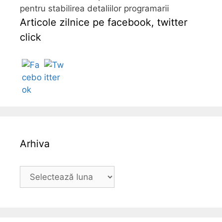
pentru stabilirea detaliilor programarii
Articole zilnice pe facebook, twitter
click
Follow
Arhiva
A
r
h
i
v