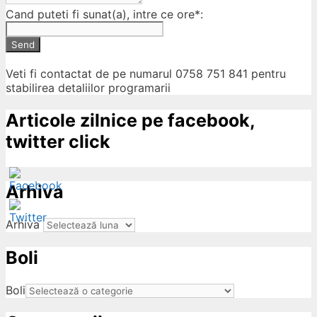
Cand puteti fi sunat(a), intre ce ore*:
Send
Veti fi contactat de pe numarul 0758 751 841 pentru
stabilirea detaliilor programarii
Articole zilnice pe facebook,
twitter click
Arhiva
Arhiva
Boli
ow
Boli