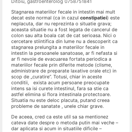
Ditoiu, gastroenterolog 0758751841
Stagnarea materiilor fecale in intestin mai mult
decat este normal (ca in cazul
constipatiei
) este
neplacuta, dar nu reprezinta o situatie grava;
aceasta situatie nu a fost legata de cancerul de
colon sau alta boala cat de cat serioasa. Nici o
cercetare stiintifica din lume nu a descoperit ca
stagnarea prelungita a materiilor fecale in
intestin la persoanele sanatoase, ar fi nefasta si
ar fi nevoie de evacuarea fortata periodica a
materiilor fecale prin diferite metode (clisme,
administrare de preparate laxative orale etc) in
scop de „curatire”. Totusi, chiar in aceste
conditii, exista acum persoane preocupate
intens sa isi curete intestinul, fara sa stie ca
astfel elimina si flora intestinala protectoare.
Situatia nu este deloc placuta, putand creea
probleme de sanatate , unele chiar grave.
De aceea, cred ca este util sa sa mentionez
cateva date despre o metoda putin mai veche –
dar aplicata si acum in situatiile dificile –