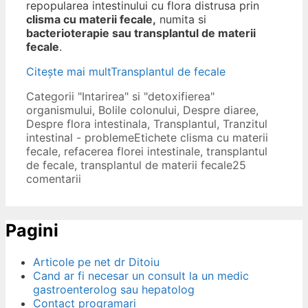
repopularea intestinului cu flora distrusa prin
clisma cu materii fecale,
numita si
bacterioterapie sau transplantul de materii
fecale
.
Citește mai mult
Transplantul de fecale
Categorii
"Intarirea" si "detoxifierea"
organismului
,
Bolile colonului
,
Despre diaree
,
Despre flora intestinala
,
Transplantul
,
Tranzitul
intestinal - probleme
Etichete
clisma cu materii
fecale
,
refacerea florei intestinale
,
transplantul
de fecale
,
transplantul de materii fecale
25
comentarii
Pagini
Articole pe net dr Ditoiu
Cand ar fi necesar un consult la un medic
gastroenterolog sau hepatolog
Contact programari