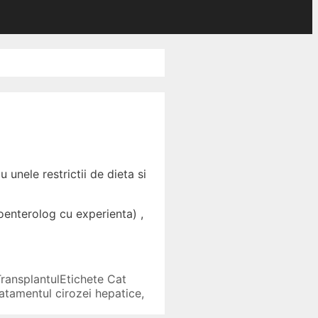
unele restrictii de dieta si
roenterolog cu experienta) ,
ransplantul
Etichete
Cat
ratamentul cirozei hepatice
,