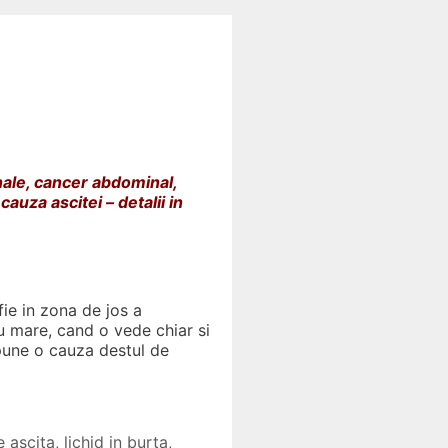
inale, cancer abdominal,
auza ascitei – detalii in
fie in zona de jos a
 mare, cand o vede chiar si
pune o cauza destul de
e ascita
,
lichid in burta
,