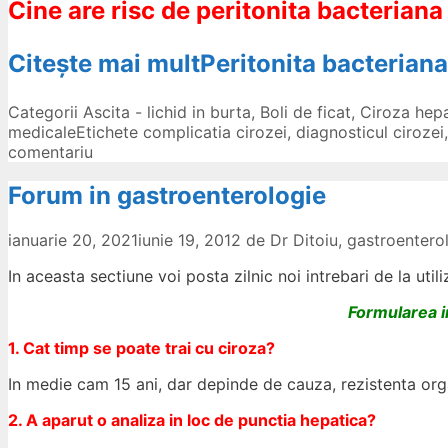
Cine are risc de peritonita bacterian
Citește mai mult
Peritonita bacterian
Categorii
Ascita - lichid in burta
,
Boli de ficat
,
Ciroza hepa
medicale
Etichete
complicatia cirozei
,
diagnosticul cirozei
comentariu
Forum in gastroenterologie
ianuarie 20, 2021
iunie 19, 2012
de
Dr Ditoiu, gastroenter
In aceasta sectiune voi posta zilnic noi intrebari de la util
Formularea in
1. Cat timp se poate trai cu ciroza?
In medie cam 15 ani, dar depinde de cauza, rezistenta orga
2. A aparut o analiza in loc de punctia hepatica?