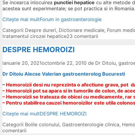
Se incearca inlocuirea
punctiei hepatice
cu alte metode de
acestea sunt experimentale; se pot practica si in Romania
Citește mai mult
Forum in gastroenterologie
Categorii
Despre dureri
,
Dictionare medicale
,
Forum medi
tratamentul cirozei hepatice
23 comentarii
DESPRE HEMOROIZI
ianuarie 20, 2021
octombrie 22, 2010
de
Dr Ditoiu, gastr
Dr Ditoiu Alecse Valerian gastroenterolog Bucuresti
–
Hemoroizii desi nu reprezinta o afectiune grava, pot d
– Hemoroizii pot sa apara si in tumorile de colon, de ace
– Hemoroizii se trateaza de obicei cu medicamente, rar
– Pentru stabilirea cauzei hemoroizilor este utila colono
Citește mai mult
DESPRE HEMOROIZI
Categorii
Bolile colonului
,
Gastroenterologie clinica
,
Hemo
comentarii