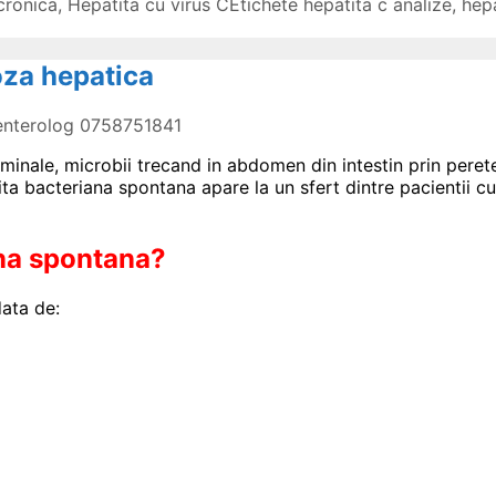
cronica
,
Hepatita cu virus C
Etichete
hepatita c analize
,
hep
oza hepatica
oenterolog 0758751841
minale, microbii trecand in abdomen din intestin prin peretel
ita bacteriana spontana apare la un sfert dintre pacientii c
ana spontana?
data de: