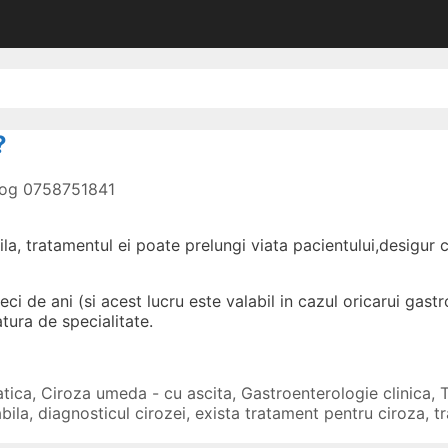
e
?
olog 0758751841
, tratamentul ei poate prelungi viata pacientului,desigur cu 
ci de ani (si acest lucru este valabil in cazul oricarui gast
atura de specialitate.
tica
,
Ciroza umeda - cu ascita
,
Gastroenterologie clinica
,
T
bila
,
diagnosticul cirozei
,
exista tratament pentru ciroza
,
t