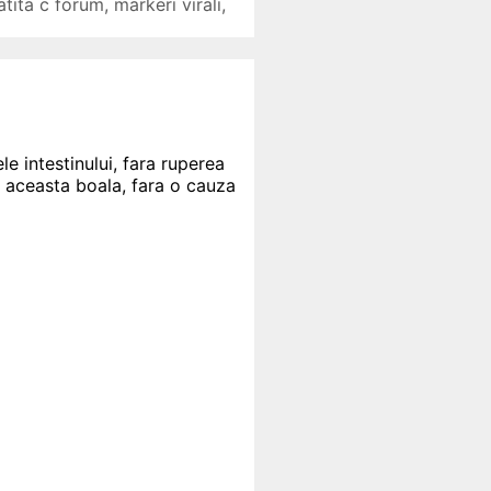
atita c forum
,
markeri virali
,
e intestinului, fara ruperea
u aceasta boala, fara o cauza