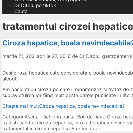
Dr Ditoiu pe tiktok
Caută
tratamentul cirozei hepatic
Ciroza hepatica, boala nevindecabila
martie 21, 2021
aprilie 27, 2016
de
Dr Ditoiu, gastroenter
Desi ciroza hepatica este considerata o boala nevindecabila
alcool.
Am pacienti cu ciroza pe care ii monitorizez si tratez de ze
supravietuirea lor fiind mult peste datele publicate in liter
Citește mai mult
Ciroza hepatica, boala nevindecabila?
Categorii
Ascita - lichid in burta
,
Boli de ficat
,
Ciroza hepa
traiesti cand ai ciroza hepatica
,
ciroza hepatica nevindeca
tratamentul in ciroza hepatica
15 comentarii