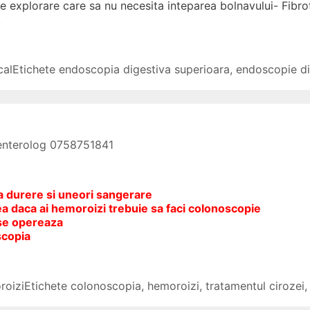
 explorare care sa nu necesita inteparea bolnavului- Fibrot
.
cal
Etichete
endoscopia digestiva superioara
,
endoscopie di
oenterolog 0758751841
a durere si uneori sangerare
ea daca ai hemoroizi trebuie sa faci colonoscopie
 se opereaza
scopia
roizi
Etichete
colonoscopia
,
hemoroizi
,
tratamentul cirozei