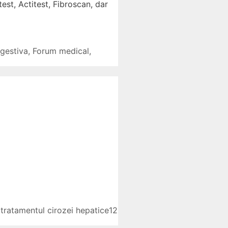
est, Actitest, Fibroscan, dar
gestiva
,
Forum medical
,
,
tratamentul cirozei hepatice
12