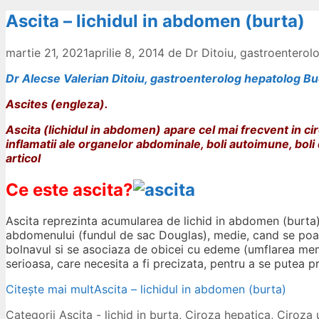
Ascita – lichidul in abdomen (burta)
martie 21, 2021
aprilie 8, 2014
de
Dr Ditoiu, gastroentero
Dr Alecse Valerian Ditoiu, gastroenterolog hepatolog Bu
Ascites (engleza).
Ascita (lichidul in abdomen) apare cel mai frecvent in ci
inflamatii ale organelor abdominale, boli autoimune, boli d
articol
Ce este ascita?
Ascita reprezinta acumularea de lichid in abdomen (burta) .
abdomenului (fundul de sac Douglas), medie, cand se poat
bolnavul si se asociaza de obicei cu edeme (umflarea memb
serioasa, care necesita a fi precizata, pentru a se putea 
Citește mai mult
Ascita – lichidul in abdomen (burta)
Categorii
Ascita - lichid in burta
,
Ciroza hepatica
,
Ciroza 