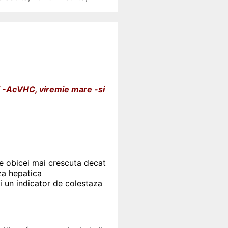
li -AcVHC, viremie mare -si
de obicei mai crescuta decat
za hepatica
i un indicator de colestaza