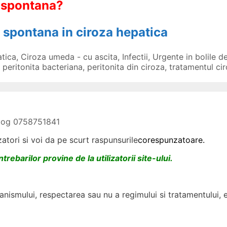
a spontana?
a spontana in ciroza hepatica
tica
,
Ciroza umeda - cu ascita
,
Infectii
,
Urgente in bolile de
,
peritonita bacteriana
,
peritonita din ciroza
,
tratamentul ci
olog 0758751841
izatori si voi da pe scurt raspunsurile
corespunzatoare.
trebarilor provine de la utilizatorii site-ului.
nismului, respectarea sau nu a regimului si tratamentului, 