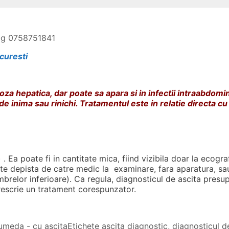
log 0758751841
curesti
roza hepatica, dar poate sa apara si in infectii intraabdom
e inima sau rinichi. Tratamentul este in relatie directa cu c
 Ea poate fi in cantitate mica, fiind vizibila doar la ecogra
e depista de catre medic la examinare, fara aparatura, sau
relor inferioare). Ca regula, diagnosticul de ascita presu
prescrie un tratament corespunzator.
umeda - cu ascita
Etichete
ascita diagnostic
,
diagnosticul d