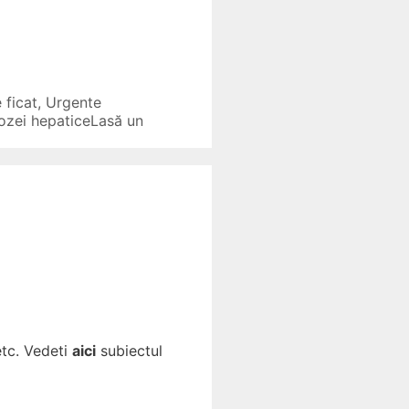
 ficat
,
Urgente
rozei hepatice
Lasă un
etc. Vedeti
aici
subiectul