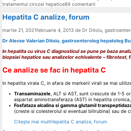
tratamentul cirozei hepatice
89 comentarii
Hepatita C analize, forum
martie 21, 2021
februarie 4, 2013
de
Dr Ditoiu, gastroent
Dr Alecse Valerian Ditoiu, gastroenterolog hepatolog Bu
In hepatita cu virus C diagnosticul se pune pe baza anal
biopsiei hepatice sau analizelor echivalente – fibrotest, fi
Ce analize se fac in hepatita C
In hepatita virala C, in afara de markerii virali se mai util
Transaminazele
, ALT si AST, sunt crescute de 1-5 o
aspartat aminotransferaza (AST) in hepatita cronica,
Fosfataza alcalina si gamma glutamil transpeptida
(creste si colesterolul si eventual bilirubina) sau de c
Citește mai mult
Hepatita C analize, forum