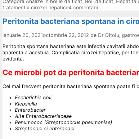
Categorii
Analize in bolile de ficat
,
Boli de ficat
,
Hepatita 
tratamentul cirozei hepatice
4 comentarii
Peritonita bacteriana spontana in cir
ianuarie 20, 2021
octombrie 22, 2012
de
Dr Ditoiu, gastr
Peritonita spontana bacteriana este infectia cavitatii abdo
aparenta a acestuia. Complicatia cirozei hepatice, periton
evidenta.
Ce microbi pot da peritonita bacteri
Cel mai frecvent peritonita bacteriana spontana poate fi 
Escherichia coli
Klebsiella
Enterobacter
Alte Enterobacteriaceae
Penumococ (Streptococcus pneumoniae)
Streptococi si enterococi