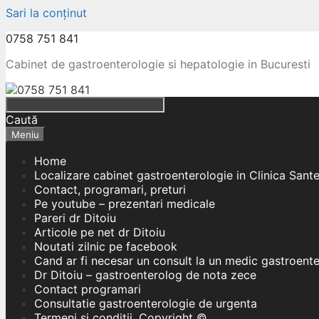
Sari la conținut
0758 751 841
Cabinet de gastroenterologie si hepatologie in Bucuresti
Caută
Meniu
Home
Localizare cabinet gastroenterologie in Clinica Sant
Contact, programari, preturi
Pe youtube – prezentari medicale
Pareri dr Ditoiu
Articole pe net dr Ditoiu
Noutati zilnic pe facebook
Cand ar fi necesar un consult la un medic gastroent
Dr Ditoiu – gastroenterolog de nota zece
Contact programari
Consultatie gastroenterologie de urgenta
Termeni si conditii, Copyright ©