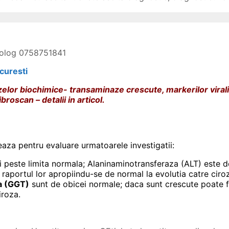
erolog 0758751841
curesti
izelor biochimice- transaminaze crescute, markerilor vira
broscan – detalii in articol.
izeaza pentru evaluare urmatoarele investigatii:
ri peste limita normala; Alaninaminotransferaza (ALT) este 
 raportul lor apropiindu-se de normal la evolutia catre ciro
za (GGT)
sunt de obicei normale; daca sunt crescute poate f
iroza.