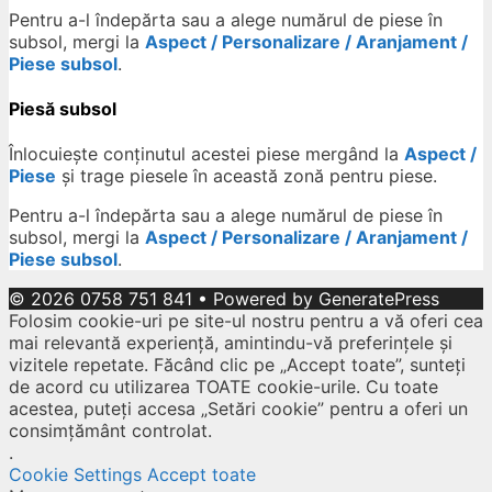
Pentru a-l îndepărta sau a alege numărul de piese în
subsol, mergi la
Aspect / Personalizare / Aranjament /
Piese subsol
.
Piesă subsol
Înlocuiește conținutul acestei piese mergând la
Aspect /
Piese
și trage piesele în această zonă pentru piese.
Pentru a-l îndepărta sau a alege numărul de piese în
subsol, mergi la
Aspect / Personalizare / Aranjament /
Piese subsol
.
© 2026 0758 751 841
• Powered by
GeneratePress
Folosim cookie-uri pe site-ul nostru pentru a vă oferi cea
mai relevantă experiență, amintindu-vă preferințele și
vizitele repetate. Făcând clic pe „Accept toate”, sunteți
de acord cu utilizarea TOATE cookie-urile. Cu toate
acestea, puteți accesa „Setări cookie” pentru a oferi un
consimțământ controlat.
.
Cookie Settings
Accept toate