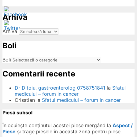
Arhiva
Arhiva
Boli
ow
Boli
Comentarii recente
Dr Ditoiu, gastroenterolog 0758751841
la
Sfatul
medicului – forum in cancer
Crisstian
la
Sfatul medicului – forum in cancer
Piesă subsol
Înlocuiește conținutul acestei piese mergând la
Aspect /
Piese
și trage piesele în această zonă pentru piese.