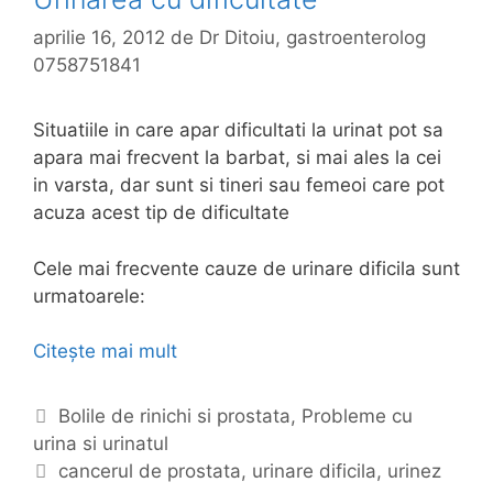
aprilie 16, 2012
de
Dr Ditoiu, gastroenterolog
0758751841
Situatiile in care apar dificultati la urinat pot sa
apara mai frecvent la barbat, si mai ales la cei
in varsta, dar sunt si tineri sau femeoi care pot
acuza acest tip de dificultate
Cele mai frecvente cauze de urinare dificila sunt
urmatoarele:
Citește mai mult
U
r
i
C
Bolile de rinichi si prostata
,
Probleme cu
n
urina si urinatul
a
a
t
E
cancerul de prostata
,
urinare dificila
,
urinez
r