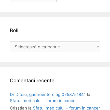
r
h
i
v
a
Boli
B
o
l
i
Comentarii recente
Dr Ditoiu, gastroenterolog 0758751841
la
Sfatul medicului – forum in cancer
Crisstian
la
Sfatul medicului – forum in cancer