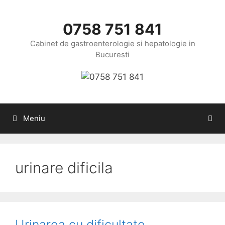
Sari
la
0758 751 841
conținut
Cabinet de gastroenterologie si hepatologie in
Bucuresti
Meniu
urinare dificila
Urinarea cu dificultate