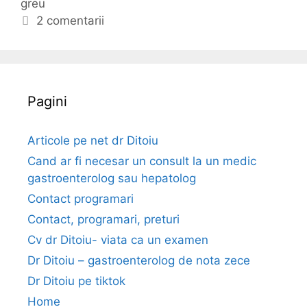
greu
e
t
e
g
i
2 comentarii
a
o
c
c
r
h
u
i
e
d
i
t
Pagini
i
e
f
i
Articole pe net dr Ditoiu
c
Cand ar fi necesar un consult la un medic
u
gastroenterolog sau hepatolog
l
Contact programari
t
Contact, programari, preturi
a
t
Cv dr Ditoiu- viata ca un examen
e
Dr Ditoiu – gastroenterolog de nota zece
Dr Ditoiu pe tiktok
Home