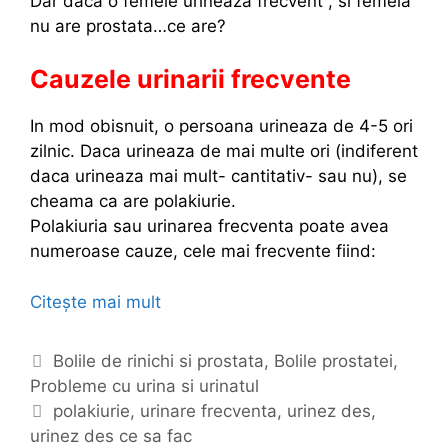
Dar daca o femeie urineaza frecvent , si femeia
nu are prostata…ce are?
Cauzele urinarii frecvente
In mod obisnuit, o persoana urineaza de 4-5 ori
zilnic. Daca urineaza de mai multe ori (indiferent
daca urineaza mai mult- cantitativ- sau nu), se
cheama ca are polakiurie.
Polakiuria sau urinarea frecventa poate avea
numeroase cauze, cele mai frecvente fiind:
Citește mai mult
U
r
i
C
Bolile de rinichi si prostata
,
Bolile prostatei
,
n
Probleme cu urina si urinatul
a
a
t
E
polakiurie
,
urinare frecventa
,
urinez des
,
r
urinez des ce sa fac
e
t