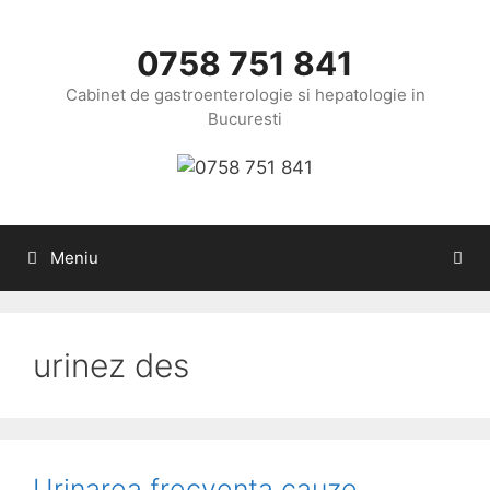
Sari
la
0758 751 841
conținut
Cabinet de gastroenterologie si hepatologie in
Bucuresti
Meniu
urinez des
Urinarea frecventa cauze,