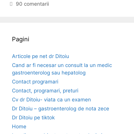
e
g
i
90 comentarii
a
o
c
f
r
h
r
i
e
e
i
t
Pagini
c
e
v
e
Articole pe net dr Ditoiu
n
Cand ar fi necesar un consult la un medic
t
gastroenterolog sau hepatolog
a
Contact programari
c
Contact, programari, preturi
a
u
Cv dr Ditoiu- viata ca un examen
z
Dr Ditoiu – gastroenterolog de nota zece
e
Dr Ditoiu pe tiktok
,
Home
d