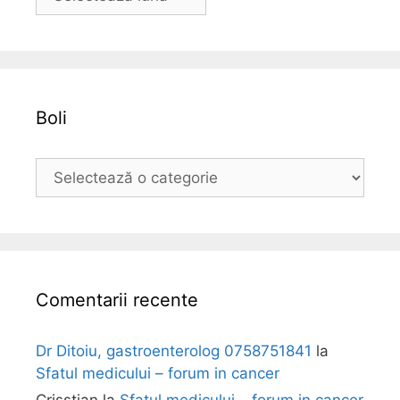
r
h
i
v
a
Boli
B
o
l
i
Comentarii recente
Dr Ditoiu, gastroenterolog 0758751841
la
Sfatul medicului – forum in cancer
Crisstian
la
Sfatul medicului – forum in cancer