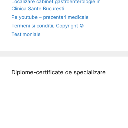
Localizare cabinet gastroenterologie in
i
Clinica Sante Bucuresti
a
g
Pe youtube – prezentari medicale
n
Termeni si conditii, Copyright ©
o
Testimoniale
s
t
i
c
,
Diplome-certificate de specializare
t
r
a
t
a
m
e
n