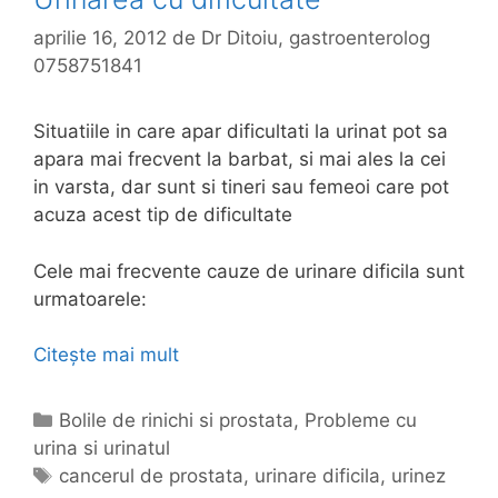
aprilie 16, 2012
de
Dr Ditoiu, gastroenterolog
0758751841
Situatiile in care apar dificultati la urinat pot sa
apara mai frecvent la barbat, si mai ales la cei
in varsta, dar sunt si tineri sau femeoi care pot
acuza acest tip de dificultate
Cele mai frecvente cauze de urinare dificila sunt
urmatoarele:
Citește mai mult
U
r
i
C
Bolile de rinichi si prostata
,
Probleme cu
n
urina si urinatul
a
a
t
E
cancerul de prostata
,
urinare dificila
,
urinez
r