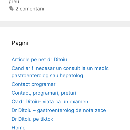
greu
e
t
e
g
i
2 comentarii
a
o
c
c
r
h
u
i
e
d
i
t
Pagini
i
e
f
i
Articole pe net dr Ditoiu
c
Cand ar fi necesar un consult la un medic
u
gastroenterolog sau hepatolog
l
Contact programari
t
Contact, programari, preturi
a
t
Cv dr Ditoiu- viata ca un examen
e
Dr Ditoiu – gastroenterolog de nota zece
Dr Ditoiu pe tiktok
Home