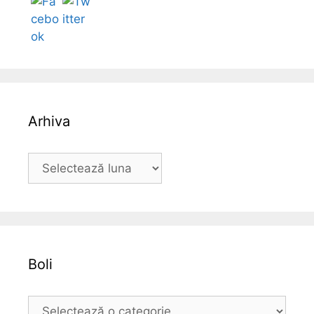
Arhiva
A
r
h
i
v
a
Boli
B