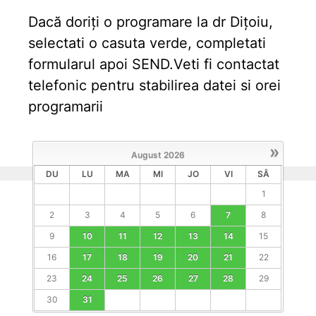
Dacă doriți o programare la dr Dițoiu,
selectati o casuta verde, completati
formularul apoi SEND.Veti fi contactat
telefonic pentru stabilirea datei si orei
programarii
»
August
2026
DU
LU
MA
MI
JO
VI
SÂ
1
2
3
4
5
6
7
8
9
10
11
12
13
14
15
16
17
18
19
20
21
22
23
24
25
26
27
28
29
30
31