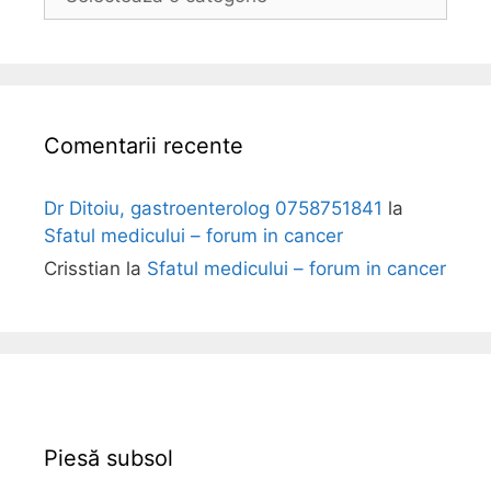
o
l
i
Comentarii recente
Dr Ditoiu, gastroenterolog 0758751841
la
Sfatul medicului – forum in cancer
Crisstian
la
Sfatul medicului – forum in cancer
Piesă subsol