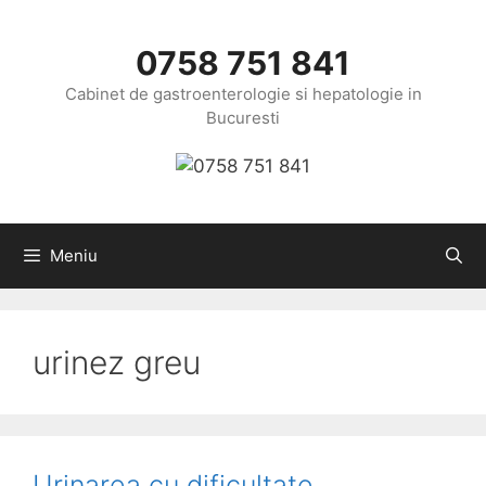
Sari
la
0758 751 841
conținut
Cabinet de gastroenterologie si hepatologie in
Bucuresti
Meniu
urinez greu
Urinarea cu dificultate