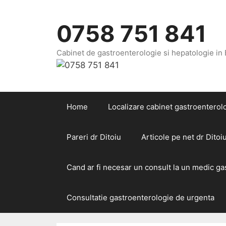
Sari
la
0758 751 841
conținut
Cabinet de gastroenterologie si hepatologie in
Home
Localizare cabinet gastroenterolo
Pareri dr Ditoiu
Articole pe net dr Ditoi
Cand ar fi necesar un consult la un medic g
Consultatie gastroenterologie de urgenta