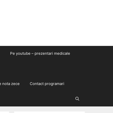
Pe youtube – prezentari medicale
e nota zece
Contact programari
Caută