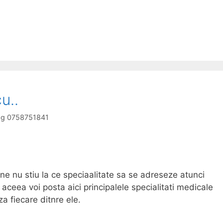
u..
log 0758751841
e nu stiu la ce speciaalitate sa se adreseze atunci
ceea voi posta aici principalele specialitati medicale
 fiecare ditnre ele.