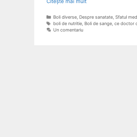
Citește mai mult
C
e
d
C
Boli diverse
,
Despre sanatate
,
Sfatul med
a
E
boli de nutritie
,
Boli de sange
,
ce doctor 
o
t
t
Un comentariu
c
e
i
t
g
c
o
o
h
r
r
e
s
i
t
i
e
e
o
c
u
p
a
c
u
.