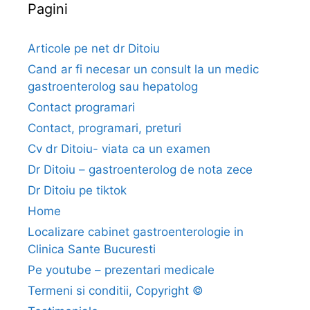
Pagini
p
e
a
t
Articole pe net dr Ditoiu
i
Cand ar fi necesar un consult la un medic
t
gastroenterolog sau hepatolog
e
Contact programari
f
Contact, programari, preturi
o
r
Cv dr Ditoiu- viata ca un examen
u
Dr Ditoiu – gastroenterolog de nota zece
m
Dr Ditoiu pe tiktok
Home
Localizare cabinet gastroenterologie in
Clinica Sante Bucuresti
Pe youtube – prezentari medicale
Termeni si conditii, Copyright ©