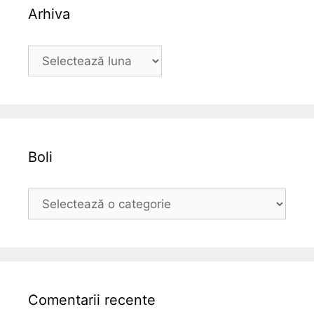
Arhiva
A
r
h
i
v
a
Boli
B
o
l
i
Comentarii recente