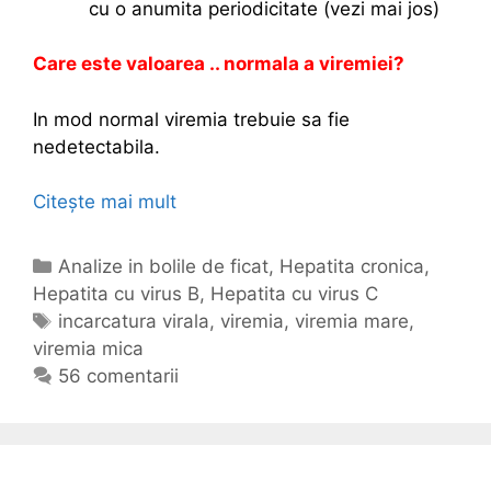
cu o anumita periodicitate (vezi mai jos)
Care este valoarea .. normala a viremiei?
In mod normal viremia trebuie sa fie
nedetectabila.
Citește mai mult
V
i
r
C
Analize in bolile de ficat
,
Hepatita cronica
,
e
Hepatita cu virus B
a
,
Hepatita cu virus C
m
t
E
incarcatura virala
,
viremia
,
viremia mare
,
i
viremia mica
e
t
a
g
i
56 comentarii
i
o
c
n
r
h
h
i
e
e
i
t