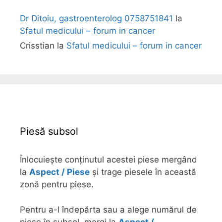
Dr Ditoiu, gastroenterolog 0758751841
la
Sfatul medicului – forum in cancer
Crisstian
la
Sfatul medicului – forum in cancer
Piesă subsol
Înlocuiește conținutul acestei piese mergând
la
Aspect / Piese
și trage piesele în această
zonă pentru piese.
Pentru a-l îndepărta sau a alege numărul de
piese în subsol, mergi la
Aspect /