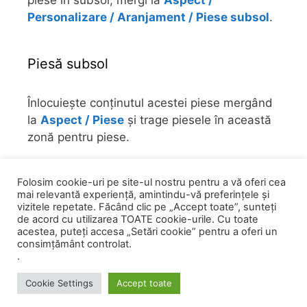
Personalizare / Aranjament / Piese subsol
.
Piesă subsol
Înlocuiește conținutul acestei piese mergând
la
Aspect / Piese
și trage piesele în această
zonă pentru piese.
Pentru a-l îndepărta sau a alege numărul de
Folosim cookie-uri pe site-ul nostru pentru a vă oferi cea
piese în subsol, mergi la
Aspect /
mai relevantă experiență, amintindu-vă preferințele și
Personalizare / Aranjament / Piese subsol
.
vizitele repetate. Făcând clic pe „Accept toate”, sunteți
de acord cu utilizarea TOATE cookie-urile. Cu toate
acestea, puteți accesa „Setări cookie” pentru a oferi un
consimțământ controlat.
.
© 2026 0758 751 841
• Powered by
GeneratePress
Cookie Settings
Accept toate
PROGRAMARI
CATRE CLINICA