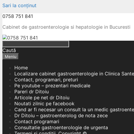
Sari la conținut
0758 751 841
Cabinet de gastroenterologie si hepatologie in Bucuresti
Caută
Meniu
Home
Localizare cabinet gastroenterologie in Clinica Sant
Contact, programari, preturi
Pe youtube – prezentari medicale
Pareri dr Ditoiu
Articole pe net dr Ditoiu
Noutati zilnic pe facebook
Cand ar fi necesar un consult la un medic gastroent
Dr Ditoiu – gastroenterolog de nota zece
Contact programari
Consultatie gastroenterologie de urgenta
Termeni si conditii, Copyright ©