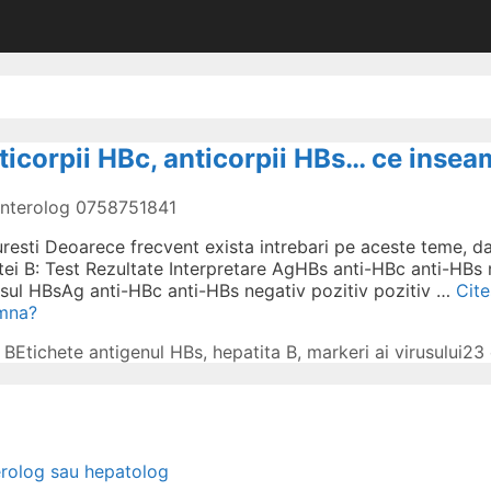
nticorpii HBc, anticorpii HBs… ce inse
oenterolog 0758751841
resti Deoarece frecvent exista intrebari pe aceste teme, da
titei B: Test Rezultate Interpretare AgHBs anti-HBc anti-HBs
rusul HBsAg anti-HBc anti-HBs negativ pozitiv pozitiv …
Cite
amna?
 B
Etichete
antigenul HBs
,
hepatita B
,
markeri ai virusului
23 
erolog sau hepatolog