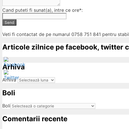
Cand puteti fi sunat(a), intre ce ore*:
Send
Veti fi contactat de pe numarul 0758 751 841 pentru stabil
Articole zilnice pe facebook, twitter c
Arhiva
Arhiva
Boli
ow
Boli
Comentarii recente