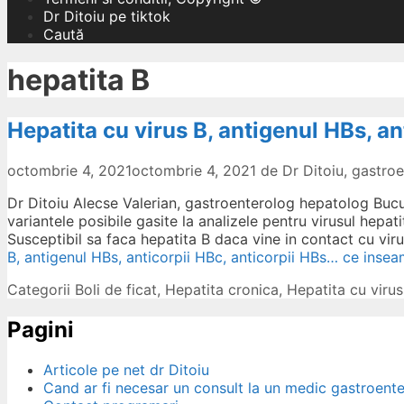
Dr Ditoiu pe tiktok
Caută
hepatita B
Hepatita cu virus B, antigenul HBs, a
octombrie 4, 2021
octombrie 4, 2021
de
Dr Ditoiu, gastr
Dr Ditoiu Alecse Valerian, gastroenterolog hepatolog Bucu
variantele posibile gasite la analizele pentru virusul hepa
Susceptibil sa faca hepatita B daca vine in contact cu vi
B, antigenul HBs, anticorpii HBc, anticorpii HBs… ce inse
Categorii
Boli de ficat
,
Hepatita cronica
,
Hepatita cu virus
Pagini
Articole pe net dr Ditoiu
Cand ar fi necesar un consult la un medic gastroent