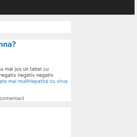
amna?
u mai jos un tabel cu
 negativ negativ negativ
ște mai mult
Hepatita cu virus
comentarii