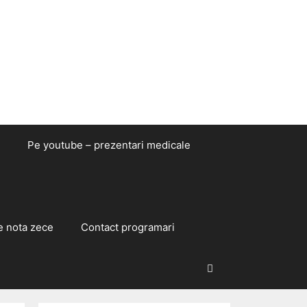
Pe youtube – prezentari medicale
e nota zece
Contact programari
Caută