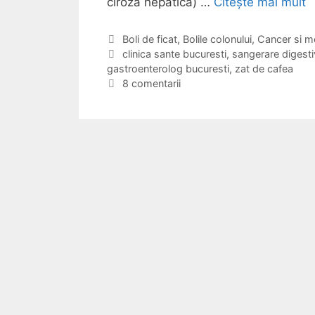
ciroza hepatica) …
Citește mai mult
S
a
n
C
Boli de ficat
,
Bolile colonului
,
Cancer si m
a
E
clinica sante bucuresti
,
sangerare digesti
g
gastroenterolog bucuresti
t
t
,
zat de cafea
e
e
i
8 comentarii
r
g
c
a
o
h
r
r
e
e
i
t
i
e
p
e
g
u
r
a