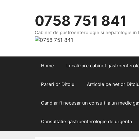
Sari
la
0758 751 841
conținut
Cabinet de gastroenterologie si hepatologie in
Home
Localizare cabinet gastroenterolo
Pareri dr Ditoiu
Articole pe net dr Ditoi
Cand ar fi necesar un consult la un medic g
Consultatie gastroenterologie de urgenta