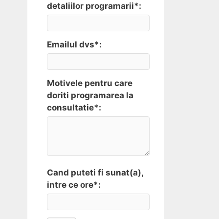
detaliilor programarii*:
Emailul dvs*:
Motivele pentru care
doriti programarea la
consultatie*:
Cand puteti fi sunat(a),
intre ce ore*: