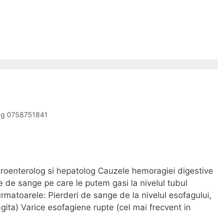
log 0758751841
troenterolog si hepatolog Cauzele hemoragiei digestive
 de sange pe care le putem gasi la nivelul tubul
rmatoarele: Pierderi de sange de la nivelul esofagului,
fagita) Varice esofagiene rupte (cel mai frecvent in