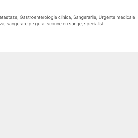
etastaze
,
Gastroenterologie clinica
,
Sangerarile
,
Urgente medicale
va
,
sangerare pe gura
,
scaune cu sange
,
specialist