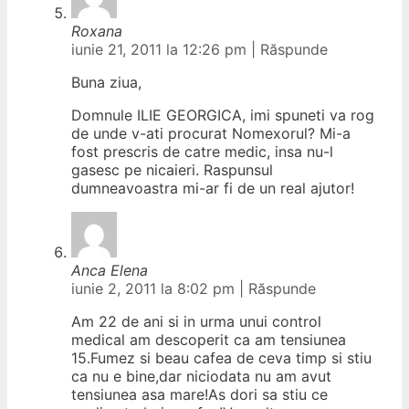
Roxana
iunie 21, 2011 la 12:26 pm
|
Răspunde
Buna ziua,
Domnule ILIE GEORGICA, imi spuneti va rog
de unde v-ati procurat Nomexorul? Mi-a
fost prescris de catre medic, insa nu-l
gasesc pe nicaieri. Raspunsul
dumneavoastra mi-ar fi de un real ajutor!
Anca Elena
iunie 2, 2011 la 8:02 pm
|
Răspunde
Am 22 de ani si in urma unui control
medical am descoperit ca am tensiunea
15.Fumez si beau cafea de ceva timp si stiu
ca nu e bine,dar niciodata nu am avut
tensiunea asa mare!As dori sa stiu ce