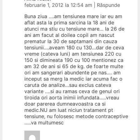
februarie 1, 2012 la 12:54 am
|
Răspunde
Buna ziua ….am tensiunea mare iar eu am
aflat asta la prima sarcina la 18 ani de
atunci ma stiu cu tensiune mare… la 26 de
ani am facut al doilea copil am nascut
prematur la 30 de saptamani din cauza
tensiunii….aveam 180 cu 130…dar de ceva
vreme (cateva luni) am tensiunea 220 cu
150 si dimineata 190 cu 100 mentionez ca
am 32 de ani si 65 de kg. de foarte multe
ori am sangerari abundente pe nas…. am
inceput sa merg la medic iar acuma fac o
caruta de analize…sau exclus cateva
variante ….si au ramas ceva de genul ori
tiroida ori aorta inimii infundata…..vreau
doar parerea dumneavoastra ca si
medic.NU am luat niciun tratament pt
tensiune, nu folosesc metode contraceptive
…..va multumesc