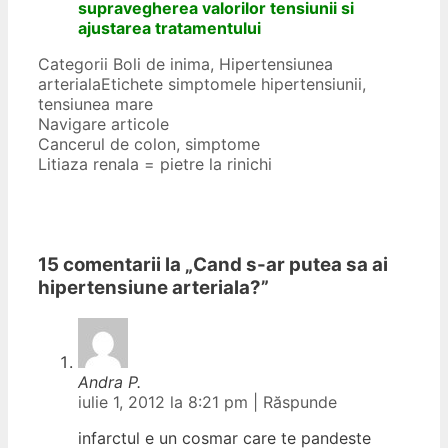
supravegherea valorilor tensiunii si
ajustarea tratamentului
Categorii
Boli de inima
,
Hipertensiunea
arteriala
Etichete
simptomele hipertensiunii
,
tensiunea mare
Navigare articole
Cancerul de colon, simptome
Litiaza renala = pietre la rinichi
15 comentarii la „
Cand s-ar putea sa ai
hipertensiune arteriala?
”
Andra P.
iulie 1, 2012 la 8:21 pm
|
Răspunde
infarctul e un cosmar care te pandeste