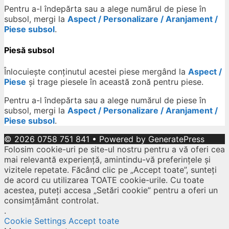
Pentru a-l îndepărta sau a alege numărul de piese în
subsol, mergi la
Aspect / Personalizare / Aranjament /
Piese subsol
.
Piesă subsol
Înlocuiește conținutul acestei piese mergând la
Aspect /
Piese
și trage piesele în această zonă pentru piese.
Pentru a-l îndepărta sau a alege numărul de piese în
subsol, mergi la
Aspect / Personalizare / Aranjament /
Piese subsol
.
© 2026 0758 751 841
• Powered by
GeneratePress
Folosim cookie-uri pe site-ul nostru pentru a vă oferi cea
mai relevantă experiență, amintindu-vă preferințele și
vizitele repetate. Făcând clic pe „Accept toate”, sunteți
de acord cu utilizarea TOATE cookie-urile. Cu toate
acestea, puteți accesa „Setări cookie” pentru a oferi un
consimțământ controlat.
.
Cookie Settings
Accept toate