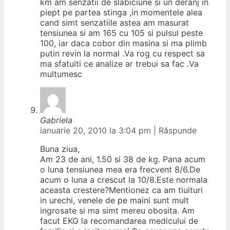
km am senzatii de slabiciune si un deranj in
piept pe partea stinga ,in momentele alea
cand simt senzatiile astea am masurat
tensiunea si am 165 cu 105 si pulsul peste
100, iar daca cobor din masina si ma plimb
putin revin la normal .Va rog cu respect sa
ma sfatuiti ce analize ar trebui sa fac .Va
multumesc
Gabriela
ianuarie 20, 2010 la 3:04 pm
|
Răspunde
Buna ziua,
Am 23 de ani, 1.50 si 38 de kg. Pana acum
o luna tensiunea mea era frecvent 8/6.De
acum o luna a crescut la 10/8.Este normala
aceasta crestere?Mentionez ca am tiuituri
in urechi, venele de pe maini sunt mult
ingrosate si ma simt mereu obosita. Am
facut EKG la recomandarea medicului de