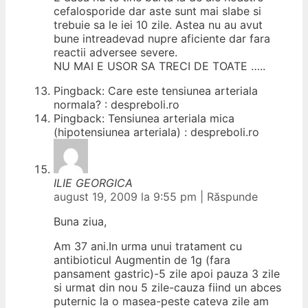
cefalosporide dar aste sunt mai slabe si
trebuie sa le iei 10 zile. Astea nu au avut
bune intreadevad nupre aficiente dar fara
reactii adversee severe.
NU MAI E USOR SA TRECI DE TOATE …..
Pingback: Care este tensiunea arteriala
normala? : despreboli.ro
Pingback: Tensiunea arteriala mica
(hipotensiunea arteriala) : despreboli.ro
ILIE GEORGICA
august 19, 2009 la 9:55 pm
|
Răspunde
Buna ziua,
Am 37 ani.In urma unui tratament cu
antibioticul Augmentin de 1g (fara
pansament gastric)-5 zile apoi pauza 3 zile
si urmat din nou 5 zile-cauza fiind un abces
puternic la o masea-peste cateva zile am