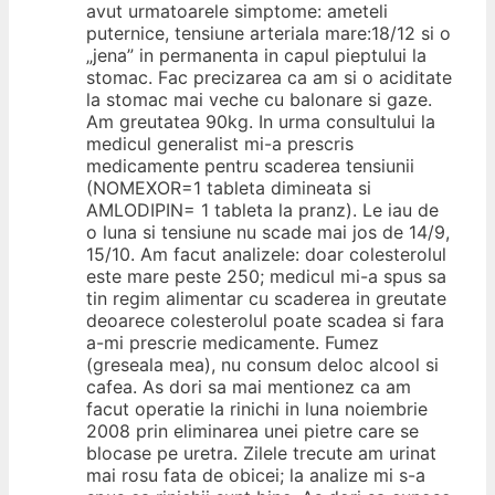
avut urmatoarele simptome: ameteli
puternice, tensiune arteriala mare:18/12 si o
„jena” in permanenta in capul pieptului la
stomac. Fac precizarea ca am si o aciditate
la stomac mai veche cu balonare si gaze.
Am greutatea 90kg. In urma consultului la
medicul generalist mi-a prescris
medicamente pentru scaderea tensiunii
(NOMEXOR=1 tableta dimineata si
AMLODIPIN= 1 tableta la pranz). Le iau de
o luna si tensiune nu scade mai jos de 14/9,
15/10. Am facut analizele: doar colesterolul
este mare peste 250; medicul mi-a spus sa
tin regim alimentar cu scaderea in greutate
deoarece colesterolul poate scadea si fara
a-mi prescrie medicamente. Fumez
(greseala mea), nu consum deloc alcool si
cafea. As dori sa mai mentionez ca am
facut operatie la rinichi in luna noiembrie
2008 prin eliminarea unei pietre care se
blocase pe uretra. Zilele trecute am urinat
mai rosu fata de obicei; la analize mi s-a