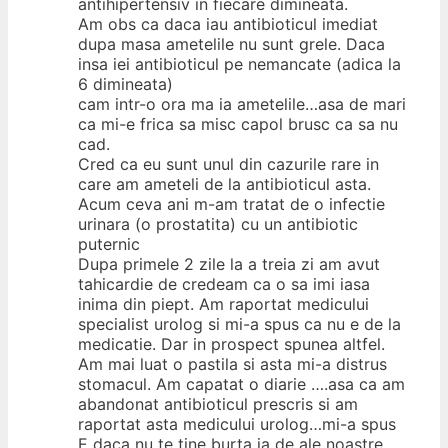
antihipertensiv in fiecare dimineata.
Am obs ca daca iau antibioticul imediat
dupa masa ametelile nu sunt grele. Daca
insa iei antibioticul pe nemancate (adica la
6 dimineata)
cam intr-o ora ma ia ametelile…asa de mari
ca mi-e frica sa misc capol brusc ca sa nu
cad.
Cred ca eu sunt unul din cazurile rare in
care am ameteli de la antibioticul asta.
Acum ceva ani m-am tratat de o infectie
urinara (o prostatita) cu un antibiotic
puternic
Dupa primele 2 zile la a treia zi am avut
tahicardie de credeam ca o sa imi iasa
inima din piept. Am raportat medicului
specialist urolog si mi-a spus ca nu e de la
medicatie. Dar in prospect spunea altfel.
Am mai luat o pastila si asta mi-a distrus
stomacul. Am capatat o diarie ….asa ca am
abandonat antibioticul prescris si am
raportat asta medicului urolog…mi-a spus
E daca nu te tine burta ia de ale noastre