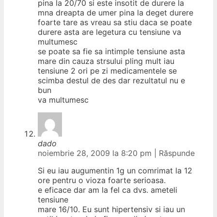
pina la 20/70 si este insotit de durere la
mna dreapta de umer pina la deget durere
foarte tare as vreau sa stiu daca se poate
durere asta are legetura cu tensiune va
multumesc
se poate sa fie sa intimple tensiune asta
mare din cauza strsului pling mult iau
tensiune 2 ori pe zi medicamentele se
scimba destul de des dar rezultatul nu e
bun
va multumesc
dado
noiembrie 28, 2009 la 8:20 pm
|
Răspunde
Si eu iau augumentin 1g un comrimat la 12
ore pentru o vioza foarte serioasa.
e eficace dar am la fel ca dvs. ameteli
tensiune
mare 16/10. Eu sunt hipertensiv si iau un