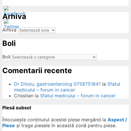
Arhiva
Arhiva
Boli
ow
Boli
Comentarii recente
Dr Ditoiu, gastroenterolog 0758751841
la
Sfatul
medicului – forum in cancer
Crisstian
la
Sfatul medicului – forum in cancer
Piesă subsol
Înlocuiește conținutul acestei piese mergând la
Aspect /
Piese
și trage piesele în această zonă pentru piese.