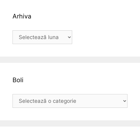
Arhiva
A
r
h
i
v
a
Boli
B
o
l
i