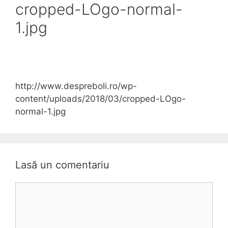
cropped-LOgo-normal-
1.jpg
http://www.despreboli.ro/wp-
content/uploads/2018/03/cropped-LOgo-
normal-1.jpg
Lasă un comentariu
C
o
m
e