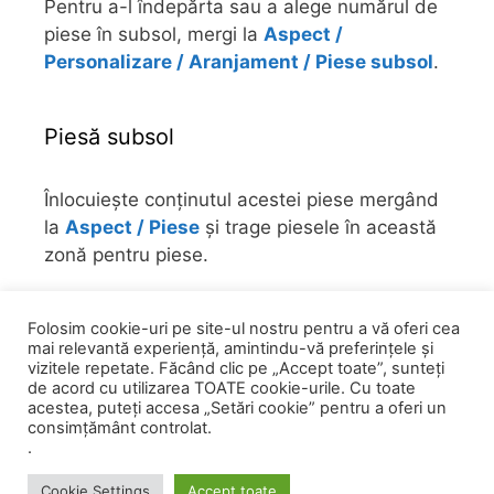
Pentru a-l îndepărta sau a alege numărul de
piese în subsol, mergi la
Aspect /
Personalizare / Aranjament / Piese subsol
.
Piesă subsol
Înlocuiește conținutul acestei piese mergând
la
Aspect / Piese
și trage piesele în această
zonă pentru piese.
Pentru a-l îndepărta sau a alege numărul de
Folosim cookie-uri pe site-ul nostru pentru a vă oferi cea
piese în subsol, mergi la
Aspect /
mai relevantă experiență, amintindu-vă preferințele și
Personalizare / Aranjament / Piese subsol
.
vizitele repetate. Făcând clic pe „Accept toate”, sunteți
de acord cu utilizarea TOATE cookie-urile. Cu toate
acestea, puteți accesa „Setări cookie” pentru a oferi un
consimțământ controlat.
.
© 2026 0758 751 841
• Powered by
GeneratePress
Cookie Settings
Accept toate