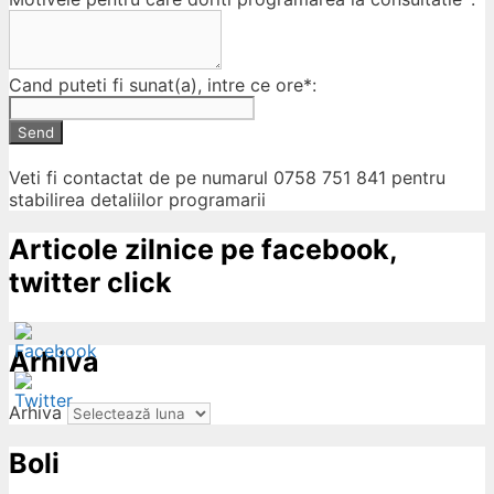
Cand puteti fi sunat(a), intre ce ore*:
Send
Veti fi contactat de pe numarul 0758 751 841 pentru
stabilirea detaliilor programarii
Articole zilnice pe facebook,
twitter click
Arhiva
Arhiva
Boli
ow