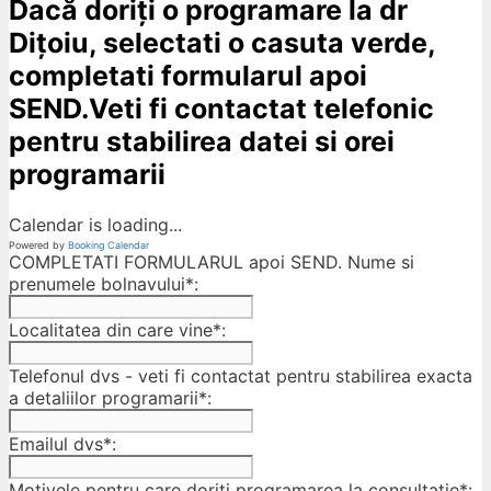
Dacă doriți o programare la dr
Dițoiu, selectati o casuta verde,
completati formularul apoi
SEND.Veti fi contactat telefonic
pentru stabilirea datei si orei
programarii
Calendar is loading...
Powered by
Booking Calendar
COMPLETATI FORMULARUL apoi SEND. Nume si
prenumele bolnavului*:
Localitatea din care vine*:
Telefonul dvs - veti fi contactat pentru stabilirea exacta
a detaliilor programarii*:
Emailul dvs*:
Motivele pentru care doriti programarea la consultatie*: