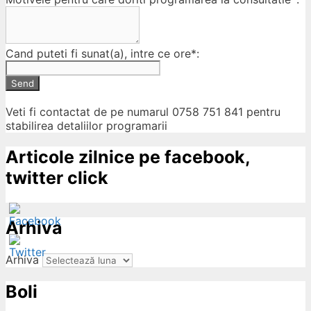
Cand puteti fi sunat(a), intre ce ore*:
Send
Veti fi contactat de pe numarul 0758 751 841 pentru
stabilirea detaliilor programarii
Articole zilnice pe facebook,
twitter click
Arhiva
Arhiva
Boli
ow