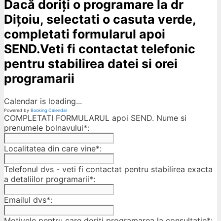
Dacă doriți o programare la dr
Dițoiu, selectati o casuta verde,
completati formularul apoi
SEND.Veti fi contactat telefonic
pentru stabilirea datei si orei
programarii
Calendar is loading...
Powered by
Booking Calendar
COMPLETATI FORMULARUL apoi SEND. Nume si
prenumele bolnavului*:
Localitatea din care vine*:
Telefonul dvs - veti fi contactat pentru stabilirea exacta
a detaliilor programarii*:
Emailul dvs*:
Motivele pentru care doriti programarea la consultatie*: