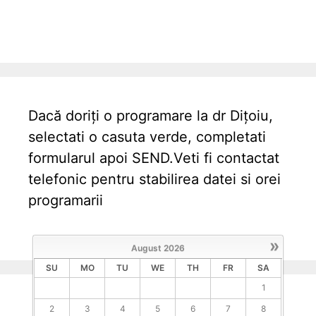
Dacă doriți o programare la dr Dițoiu,
selectati o casuta verde, completati
formularul apoi SEND.Veti fi contactat
telefonic pentru stabilirea datei si orei
programarii
»
August
2026
SU
MO
TU
WE
TH
FR
SA
1
2
3
4
5
6
7
8