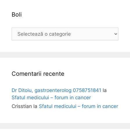
v
a
Boli
B
o
l
i
Comentarii recente
Dr Ditoiu, gastroenterolog 0758751841
la
Sfatul medicului – forum in cancer
Crisstian
la
Sfatul medicului – forum in cancer