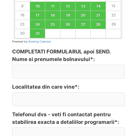
9
10
11
12
13
14
15
16
17
18
19
20
21
22
23
24
25
26
27
28
29
30
31
Powered by
Booking Calendar
COMPLETATI FORMULARUL apoi SEND.
Nume si prenumele bolnavului*:
Localitatea din care vine*:
Telefonul dvs - veti fi contactat pentru
stabilirea exacta a detaliilor programarii*: