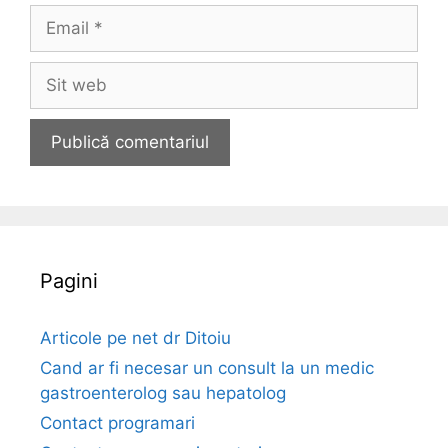
m
E
e
m
a
S
i
i
l
t
w
e
b
Pagini
Articole pe net dr Ditoiu
Cand ar fi necesar un consult la un medic
gastroenterolog sau hepatolog
Contact programari