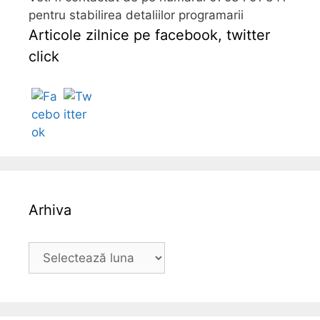
pentru stabilirea detaliilor programarii
Articole zilnice pe facebook, twitter
click
Follow
Arhiva
A
r
h
i