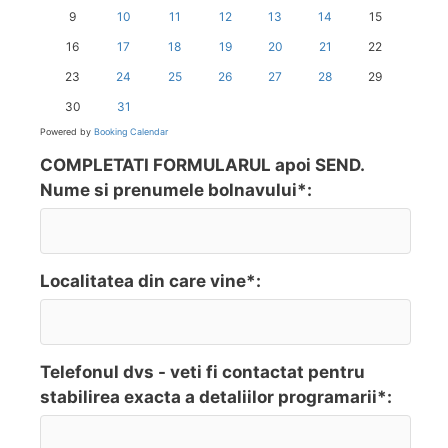
9
10
11
12
13
14
15
16
17
18
19
20
21
22
23
24
25
26
27
28
29
30
31
Powered by
Booking Calendar
COMPLETATI FORMULARUL apoi SEND.
Nume si prenumele bolnavului*:
Localitatea din care vine*:
Telefonul dvs - veti fi contactat pentru
stabilirea exacta a detaliilor programarii*: