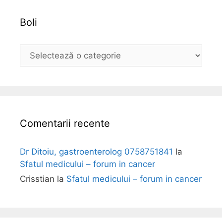
a
Boli
B
o
l
i
Comentarii recente
Dr Ditoiu, gastroenterolog 0758751841
la
Sfatul medicului – forum in cancer
Crisstian
la
Sfatul medicului – forum in cancer