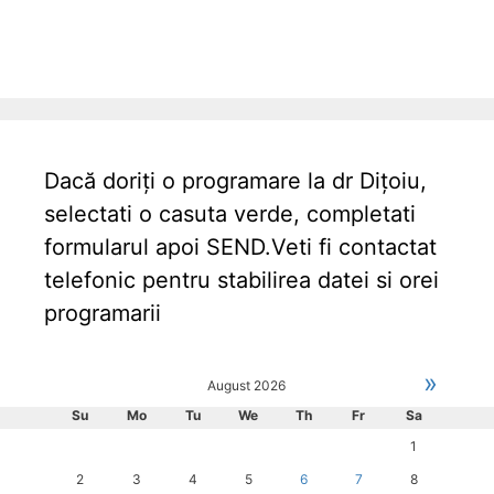
Dacă doriți o programare la dr Dițoiu,
selectati o casuta verde, completati
formularul apoi SEND.Veti fi contactat
telefonic pentru stabilirea datei si orei
programarii
»
August
2026
Su
Mo
Tu
We
Th
Fr
Sa
1
2
3
4
5
6
7
8