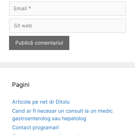
m
E
e
m
a
S
i
i
l
t
w
e
b
Pagini
Articole pe net dr Ditoiu
Cand ar fi necesar un consult la un medic
gastroenterolog sau hepatolog
Contact programari