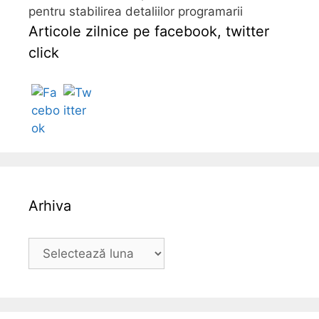
pentru stabilirea detaliilor programarii
Articole zilnice pe facebook, twitter
click
Follow
Arhiva
A
r
h
i
v