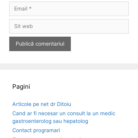
m
E
e
m
a
S
i
i
l
t
w
e
b
Pagini
Articole pe net dr Ditoiu
Cand ar fi necesar un consult la un medic
gastroenterolog sau hepatolog
Contact programari