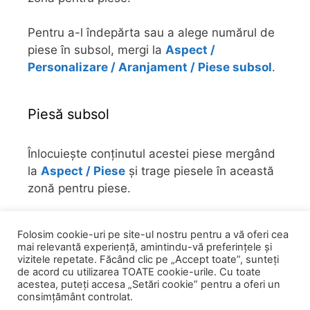
Pentru a-l îndepărta sau a alege numărul de
piese în subsol, mergi la
Aspect /
Personalizare / Aranjament / Piese subsol
.
Piesă subsol
Înlocuiește conținutul acestei piese mergând
la
Aspect / Piese
și trage piesele în această
zonă pentru piese.
Pentru a-l îndepărta sau a alege numărul de
Folosim cookie-uri pe site-ul nostru pentru a vă oferi cea
piese în subsol, mergi la
Aspect /
mai relevantă experiență, amintindu-vă preferințele și
Personalizare / Aranjament / Piese subsol
.
vizitele repetate. Făcând clic pe „Accept toate”, sunteți
de acord cu utilizarea TOATE cookie-urile. Cu toate
acestea, puteți accesa „Setări cookie” pentru a oferi un
consimțământ controlat.
.