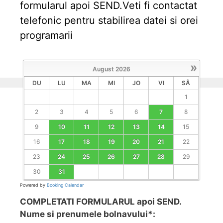
formularul apoi SEND.Veti fi contactat
telefonic pentru stabilirea datei si orei
programarii
»
August
2026
DU
LU
MA
MI
JO
VI
SÂ
1
2
3
4
5
6
7
8
9
10
11
12
13
14
15
16
17
18
19
20
21
22
23
24
25
26
27
28
29
30
31
Powered by
Booking Calendar
COMPLETATI FORMULARUL apoi SEND.
Nume si prenumele bolnavului*: