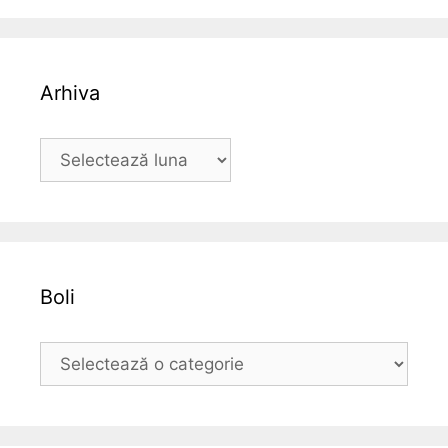
Arhiva
A
r
h
i
v
a
Boli
B
o
l
i