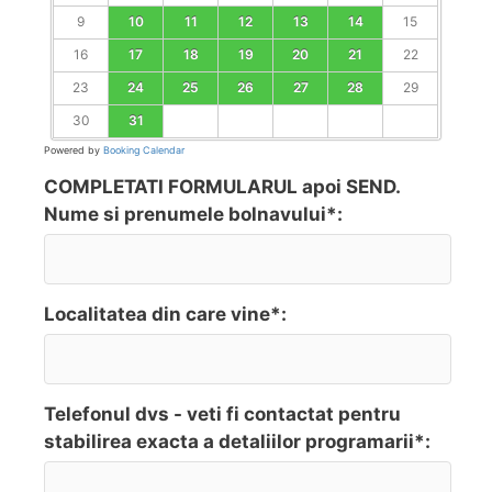
9
10
11
12
13
14
15
16
17
18
19
20
21
22
23
24
25
26
27
28
29
30
31
Powered by
Booking Calendar
COMPLETATI FORMULARUL apoi SEND.
Nume si prenumele bolnavului*:
Localitatea din care vine*:
Telefonul dvs - veti fi contactat pentru
stabilirea exacta a detaliilor programarii*: