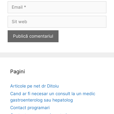
m
E
e
m
a
S
i
i
l
t
w
e
b
Pagini
Articole pe net dr Ditoiu
Cand ar fi necesar un consult la un medic
gastroenterolog sau hepatolog
Contact programari