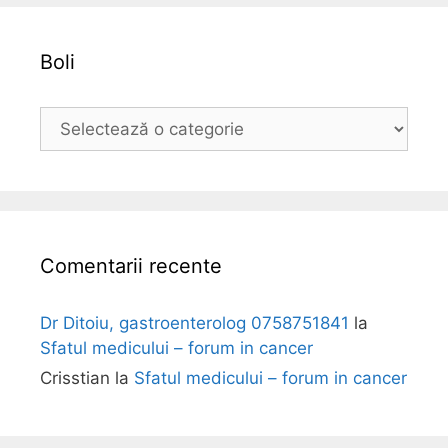
v
a
Boli
B
o
l
i
Comentarii recente
Dr Ditoiu, gastroenterolog 0758751841
la
Sfatul medicului – forum in cancer
Crisstian
la
Sfatul medicului – forum in cancer