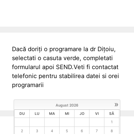
Dacă doriți o programare la dr Dițoiu,
selectati o casuta verde, completati
formularul apoi SEND.Veti fi contactat
telefonic pentru stabilirea datei si orei
programarii
»
August
2026
DU
LU
MA
MI
JO
VI
SÂ
1
2
3
4
5
6
7
8