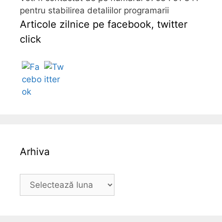
pentru stabilirea detaliilor programarii
Articole zilnice pe facebook, twitter
click
Follow
Arhiva
A
r
h
i