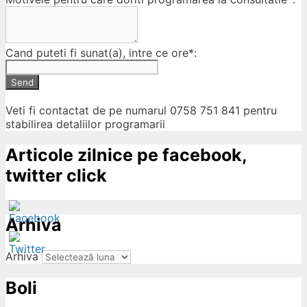
Cand puteti fi sunat(a), intre ce ore*:
Send
Veti fi contactat de pe numarul 0758 751 841 pentru
stabilirea detaliilor programarii
Articole zilnice pe facebook,
twitter click
Arhiva
Arhiva
Boli
ow