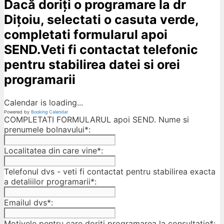
Dacă doriți o programare la dr
Dițoiu, selectati o casuta verde,
completati formularul apoi
SEND.Veti fi contactat telefonic
pentru stabilirea datei si orei
programarii
Calendar is loading...
Powered by
Booking Calendar
COMPLETATI FORMULARUL apoi SEND. Nume si
prenumele bolnavului*:
Localitatea din care vine*:
Telefonul dvs - veti fi contactat pentru stabilirea exacta
a detaliilor programarii*:
Emailul dvs*:
Motivele pentru care doriti programarea la consultatie*: