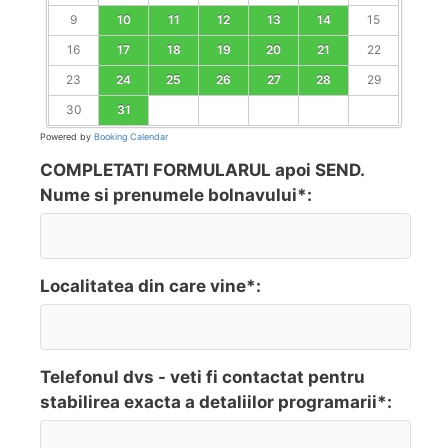
9
10
11
12
13
14
15
16
17
18
19
20
21
22
23
24
25
26
27
28
29
30
31
Powered by
Booking Calendar
COMPLETATI FORMULARUL apoi SEND.
Nume si prenumele bolnavului*:
Localitatea din care vine*:
Telefonul dvs - veti fi contactat pentru
stabilirea exacta a detaliilor programarii*: