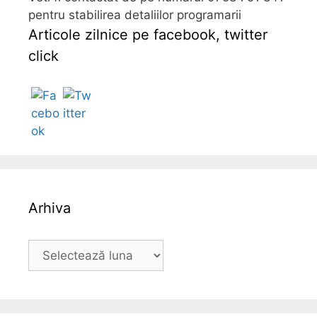
pentru stabilirea detaliilor programarii
Articole zilnice pe facebook, twitter
click
Follow
Arhiva
A
r
h
i