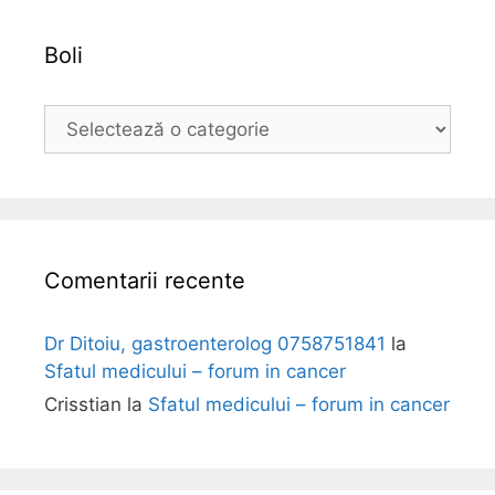
v
a
Boli
B
o
l
i
Comentarii recente
Dr Ditoiu, gastroenterolog 0758751841
la
Sfatul medicului – forum in cancer
Crisstian
la
Sfatul medicului – forum in cancer