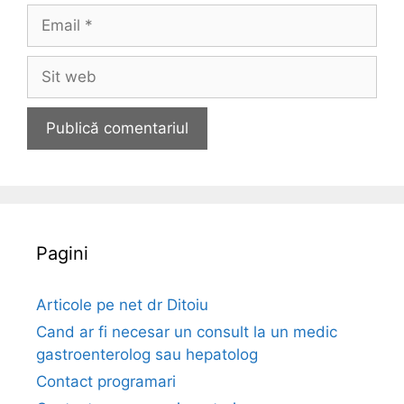
m
E
e
m
a
S
i
i
l
t
w
e
b
Pagini
Articole pe net dr Ditoiu
Cand ar fi necesar un consult la un medic
gastroenterolog sau hepatolog
Contact programari