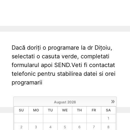
Dacă doriți o programare la dr Dițoiu,
selectati o casuta verde, completati
formularul apoi SEND.Veti fi contactat
telefonic pentru stabilirea datei si orei
programarii
»
August
2026
SU
MO
TU
WE
TH
FR
SA
1
2
3
4
5
6
7
8