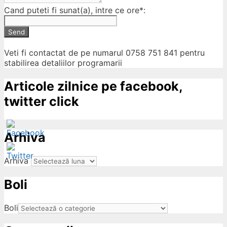
Cand puteti fi sunat(a), intre ce ore*:
Send
Veti fi contactat de pe numarul 0758 751 841 pentru
stabilirea detaliilor programarii
Articole zilnice pe facebook,
twitter click
Arhiva
Arhiva
Boli
ow
Boli