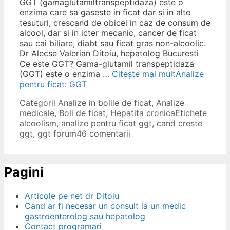
GGT (gamaglutamiltranspeptidaza) este o
enzima care sa gaseste in ficat dar si in alte
tesuturi, crescand de obicei in caz de consum de
alcool, dar si in icter mecanic, cancer de ficat
sau cai biliare, diabt sau ficat gras non-alcoolic.
Dr Alecse Valerian Ditoiu, hepatolog Bucuresti
Ce este GGT? Gama-glutamil transpeptidaza
(GGT) este o enzima …
Citește mai mult
Analize
pentru ficat: GGT
Categorii
Analize in bolile de ficat
,
Analize
medicale
,
Boli de ficat
,
Hepatita cronica
Etichete
alcoolism
,
analize pentru ficat ggt
,
cand creste
ggt
,
ggt forum
46 comentarii
Pagini
Articole pe net dr Ditoiu
Cand ar fi necesar un consult la un medic
gastroenterolog sau hepatolog
Contact programari