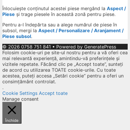
Înlocuiește conținutul acestei piese mergând la
Aspect /
Piese
și trage piesele în această zonă pentru piese.
Pentru a-l îndepărta sau a alege numărul de piese în
subsol, mergi la
Aspect / Personalizare / Aranjament /
Piese subsol
.
© 2026 0758 751 841
• Powered by
GeneratePress
Folosim cookie-uri pe site-ul nostru pentru a vă oferi cea
mai relevantă experiență, amintindu-vă preferințele și
vizitele repetate. Făcând clic pe „Accept toate”, sunteți
de acord cu utilizarea TOATE cookie-urile. Cu toate
acestea, puteți accesa „Setări cookie” pentru a oferi un
consimțământ controlat.
.
Cookie Settings
Accept toate
Manage consent
Închide