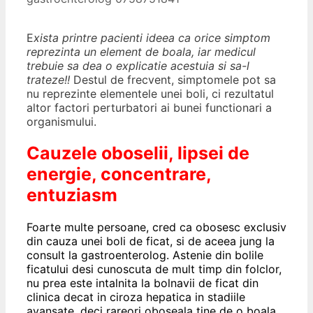
E
xista printre pacienti ideea ca orice simptom
reprezinta un element de boala, iar medicul
trebuie sa dea o explicatie acestuia si sa-l
trateze!!
Destul de frecvent, simptomele pot sa
nu reprezinte elementele unei boli, ci rezultatul
altor factori perturbatori ai bunei functionari a
organismului.
Cauzele oboselii, lipsei de
energie, concentrare,
entuziasm
Foarte multe persoane, cred ca obosesc exclusiv
din cauza unei boli de ficat, si de aceea jung la
consult la gastroenterolog. Astenie din bolile
ficatului desi cunoscuta de mult timp din folclor,
nu prea este intalnita la bolnavii de ficat din
clinica decat in ciroza hepatica in stadiile
avansate, deci rareori oboseala tine de o boala