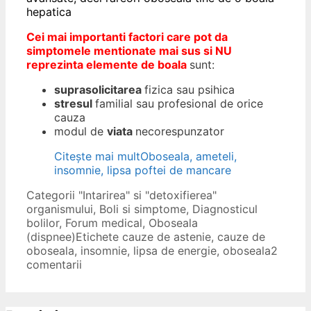
hepatica
Cei mai importanti factori care pot da
simptomele mentionate mai sus si NU
reprezinta elemente de boala
sunt:
suprasolicitarea
fizica sau psihica
stresul
familial sau profesional de orice
cauza
modul de
viata
necorespunzator
Citește mai mult
Oboseala, ameteli,
insomnie, lipsa poftei de mancare
Categorii
"Intarirea" si "detoxifierea"
organismului
,
Boli si simptome
,
Diagnosticul
bolilor
,
Forum medical
,
Oboseala
(dispnee)
Etichete
cauze de astenie
,
cauze de
oboseala
,
insomnie
,
lipsa de energie
,
oboseala
2
comentarii