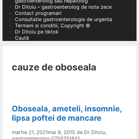
gastroenterolog sau hepatolog
Dr Ditoiu – gastroenterolog de nota zece
Contact programari
Consultatie gastroenterologie de urgenta
Termeni si conditii, Copyright ©
Dr Ditoiu pe tiktok
Caută
cauze de oboseala
Oboseala, ameteli, insomnie,
lipsa poftei de mancare
martie 21, 2021
mai 9, 2015
de
Dr Ditoiu,
gastroenterolog 0758751841