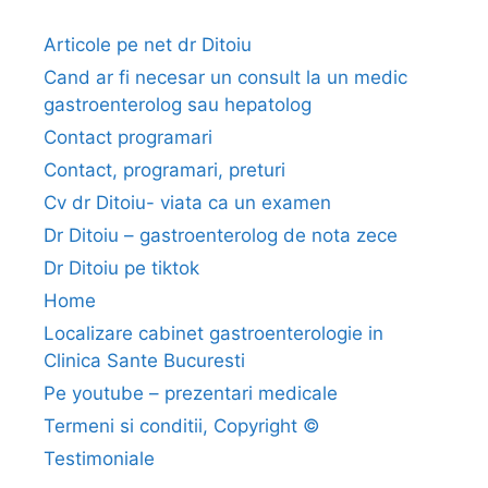
f
e
Articole pe net dr Ditoiu
s
Cand ar fi necesar un consult la un medic
t
gastroenterolog sau hepatolog
a
Contact programari
r
Contact, programari, preturi
i
l
Cv dr Ditoiu- viata ca un examen
e
Dr Ditoiu – gastroenterolog de nota zece
c
Dr Ditoiu pe tiktok
a
Home
n
Localizare cabinet gastroenterologie in
d
Clinica Sante Bucuresti
i
d
Pe youtube – prezentari medicale
o
Termeni si conditii, Copyright ©
z
Testimoniale
e