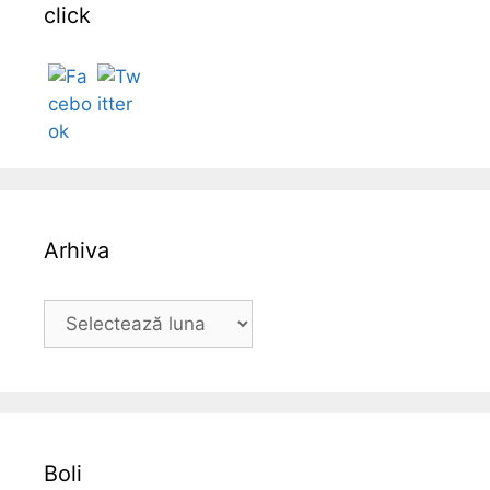
click
Follow
Arhiva
A
r
h
i
v
a
Boli