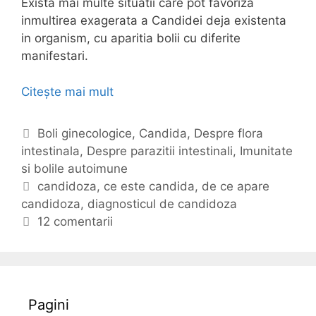
Exista mai multe situatii care pot favoriza
inmultirea exagerata a Candidei deja existenta
in organism, cu aparitia bolii cu diferite
manifestari.
Citește mai mult
C
a
n
C
Boli ginecologice
,
Candida
,
Despre flora
d
intestinala
a
,
Despre parazitii intestinali
,
Imunitate
i
si bolile autoimune
t
d
e
E
candidoza
,
ce este candida
,
de ce apare
a
candidoza
g
t
,
diagnosticul de candidoza
s
o
i
12 comentarii
i
r
c
m
i
h
a
i
e
n
t
Pagini
i
e