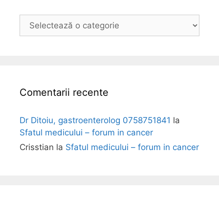
B
o
l
i
Comentarii recente
Dr Ditoiu, gastroenterolog 0758751841
la
Sfatul medicului – forum in cancer
Crisstian
la
Sfatul medicului – forum in cancer