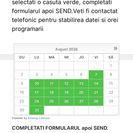
selectati o casuta verde, completati
formularul apoi SEND.Veti fi contactat
telefonic pentru stabilirea datei si orei
programarii
»
August
2026
DU
LU
MA
MI
JO
VI
SÂ
1
2
3
4
5
6
7
8
9
10
11
12
13
14
15
16
17
18
19
20
21
22
23
24
25
26
27
28
29
30
31
Powered by
Booking Calendar
COMPLETATI FORMULARUL apoi SEND.