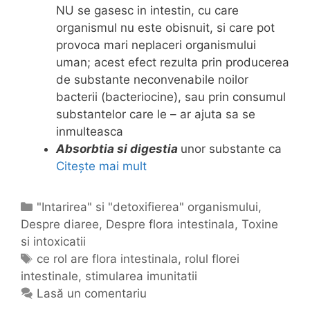
NU se gasesc in intestin, cu care
organismul nu este obisnuit, si care pot
provoca mari neplaceri organismului
uman; acest efect rezulta prin producerea
de substante neconvenabile noilor
bacterii (bacteriocine), sau prin consumul
substantelor care le – ar ajuta sa se
inmulteasca
Absorbtia si digestia
unor substante ca
Citește mai mult
C
e
r
C
"Intarirea" si "detoxifierea" organismului
,
o
Despre diaree
a
,
Despre flora intestinala
,
Toxine
l
si intoxicatii
t
a
e
E
ce rol are flora intestinala
,
rolul florei
r
intestinale
g
t
,
stimularea imunitatii
e
o
i
Lasă un comentariu
f