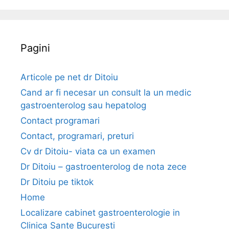
r
c
l
i
h
o
i
e
r
t
Pagini
a
e
i
n
Articole pe net dr Ditoiu
t
Cand ar fi necesar un consult la un medic
e
gastroenterolog sau hepatolog
s
Contact programari
t
Contact, programari, preturi
i
n
Cv dr Ditoiu- viata ca un examen
a
Dr Ditoiu – gastroenterolog de nota zece
l
Dr Ditoiu pe tiktok
a
Home
?
Localizare cabinet gastroenterologie in
Clinica Sante Bucuresti