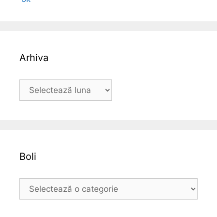
Arhiva
A
r
h
i
v
a
Boli
B
o
l