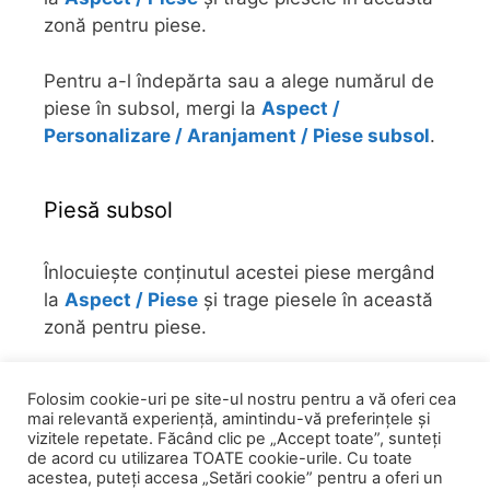
zonă pentru piese.
Pentru a-l îndepărta sau a alege numărul de
piese în subsol, mergi la
Aspect /
Personalizare / Aranjament / Piese subsol
.
Piesă subsol
Înlocuiește conținutul acestei piese mergând
la
Aspect / Piese
și trage piesele în această
zonă pentru piese.
Pentru a-l îndepărta sau a alege numărul de
Folosim cookie-uri pe site-ul nostru pentru a vă oferi cea
piese în subsol, mergi la
Aspect /
mai relevantă experiență, amintindu-vă preferințele și
Personalizare / Aranjament / Piese subsol
.
vizitele repetate. Făcând clic pe „Accept toate”, sunteți
de acord cu utilizarea TOATE cookie-urile. Cu toate
acestea, puteți accesa „Setări cookie” pentru a oferi un