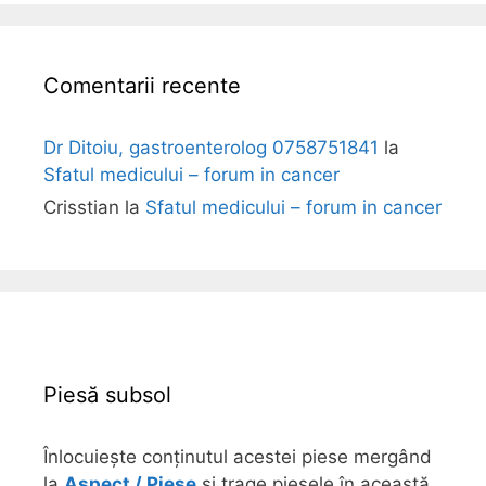
i
Comentarii recente
Dr Ditoiu, gastroenterolog 0758751841
la
Sfatul medicului – forum in cancer
Crisstian
la
Sfatul medicului – forum in cancer
Piesă subsol
Înlocuiește conținutul acestei piese mergând
la
Aspect / Piese
și trage piesele în această