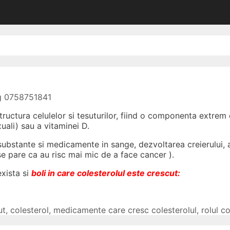
og 0758751841
ructura celulelor si tesuturilor, fiind o componenta extrem
ali) sau a vitaminei D.
 substante si medicamente in sange, dezvoltarea creierului,
e pare ca au risc mai mic de a face cancer ).
exista si
boli in care colesterolul este crescut:
ut
,
colesterol
,
medicamente care cresc colesterolul
,
rolul co