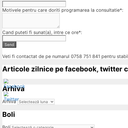
Motivele pentru care doriti programarea la consultatie*:
Cand puteti fi sunat(a), intre ce ore*:
Send
Veti fi contactat de pe numarul 0758 751 841 pentru stabil
Articole zilnice pe facebook, twitter c
Arhiva
Arhiva
Boli
ow
Boli