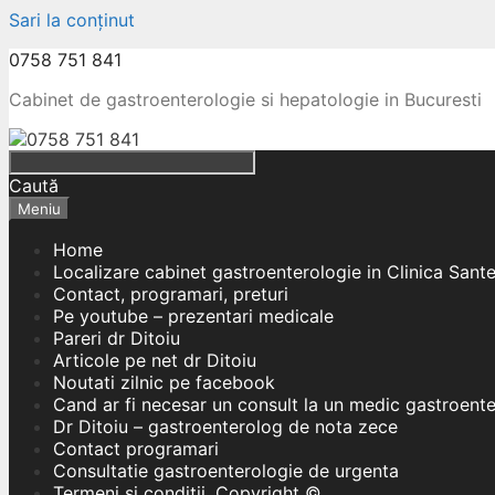
Sari la conținut
0758 751 841
Cabinet de gastroenterologie si hepatologie in Bucuresti
Caută
Meniu
Home
Localizare cabinet gastroenterologie in Clinica Sant
Contact, programari, preturi
Pe youtube – prezentari medicale
Pareri dr Ditoiu
Articole pe net dr Ditoiu
Noutati zilnic pe facebook
Cand ar fi necesar un consult la un medic gastroent
Dr Ditoiu – gastroenterolog de nota zece
Contact programari
Consultatie gastroenterologie de urgenta
Termeni si conditii, Copyright ©