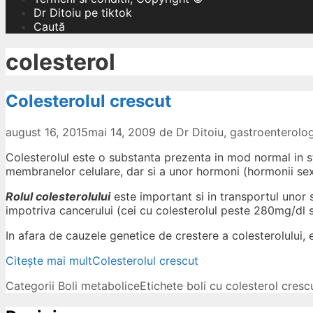
Dr Ditoiu pe tiktok
Caută
colesterol
Colesterolul crescut
august 16, 2015
mai 14, 2009
de
Dr Ditoiu, gastroenterol
Colesterolul este o substanta prezenta in mod normal in st
membranelor celulare, dar si a unor hormoni (hormonii sexu
Rolul colesterolului
este important si in transportul unor
impotriva cancerului (cei cu colesterolul peste 280mg/dl s
In afara de cauzele genetice de crestere a colesterolului, 
Citește mai mult
Colesterolul crescut
Categorii
Boli metabolice
Etichete
boli cu colesterol cresc