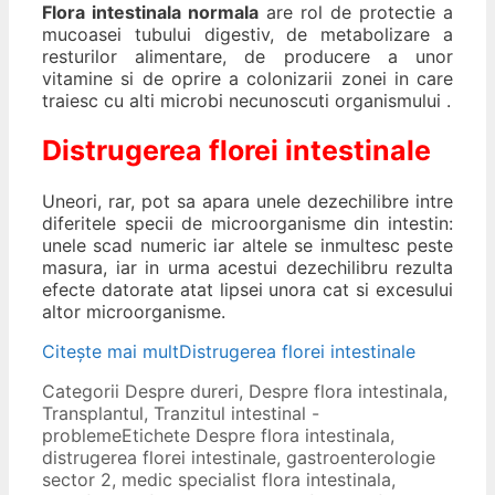
Flora intestinala normala
are rol de protectie a
mucoasei tubului digestiv, de metabolizare a
resturilor alimentare, de producere a unor
vitamine si de oprire a colonizarii zonei in care
traiesc cu alti microbi necunoscuti organismului .
Distrugerea florei intestinale
Uneori, rar, pot sa apara unele dezechilibre intre
diferitele specii de microorganisme din intestin:
unele scad numeric iar altele se inmultesc peste
masura, iar in urma acestui dezechilibru rezulta
efecte datorate atat lipsei unora cat si excesului
altor microorganisme.
Citește mai mult
Distrugerea florei intestinale
Categorii
Despre dureri
,
Despre flora intestinala
,
Transplantul
,
Tranzitul intestinal -
probleme
Etichete
Despre flora intestinala
,
distrugerea florei intestinale
,
gastroenterologie
sector 2
,
medic specialist flora intestinala
,