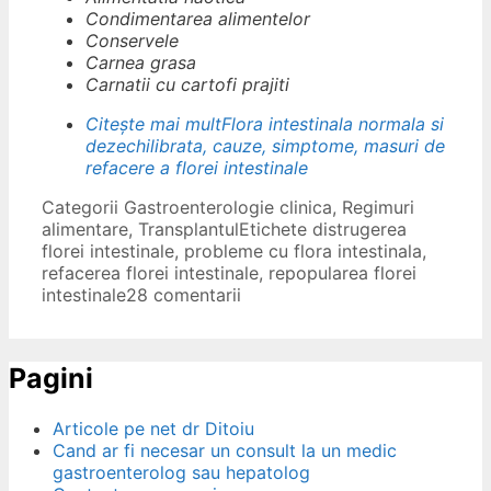
Condimentarea alimentelor
Conservele
Carnea grasa
Carnatii cu cartofi prajiti
Citește mai mult
Flora intestinala normala si
dezechilibrata, cauze, simptome, masuri de
refacere a florei intestinale
Categorii
Gastroenterologie clinica
,
Regimuri
alimentare
,
Transplantul
Etichete
distrugerea
florei intestinale
,
probleme cu flora intestinala
,
refacerea florei intestinale
,
repopularea florei
intestinale
28 comentarii
Pagini
Articole pe net dr Ditoiu
Cand ar fi necesar un consult la un medic
gastroenterolog sau hepatolog