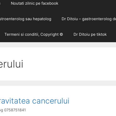
u
Noutati zilnic pe facebook
astroenterolog sau hepatolog
Dr Ditoiu – gastroenterolog d
Termeni si conditii, Copyright ©
Dr Ditoiu pe tiktok
rului
ravitatea cancerului
olog 0758751841