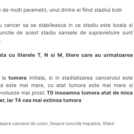
de multi parametri, unul dintre ei fiind stadiul bolii
u cancer sa se stabileasca in ce stadiu este boala si
functie de acest stadiu sansele de supravietuire sunt
.
ta cu literele T, N si M, litere care au urmatoarea
e la
tumora
initiala, si in stadializarea cancerului este
fra este mai mare, cu atat tumora este mai mare si
 evolueze mai prost
. T0 inseamna tumora atat de mica
ber, iar T4 cea mai extinsa tumora
espre cancerul de colon
,
Despre tumorile hepatice
,
Sfatul