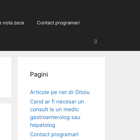
e nota zece
Contact programari
Caută
Pagini
Articole pe net dr Ditoiu
Cand ar fi necesar un
consult la un medic
gastroenterolog sau
hepatolog
Contact programari