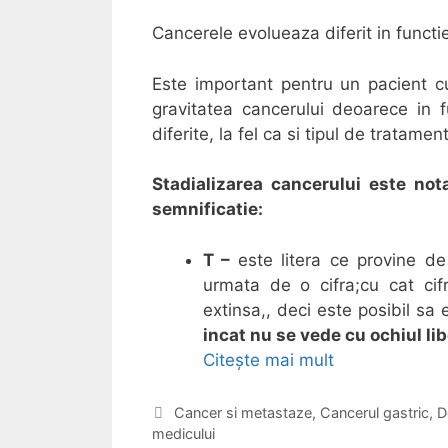
Cancerele evolueaza diferit in functie 
Este important pentru un pacient c
gravitatea cancerului deoarece in 
diferite, la fel ca si tipul de tratament
Stadializarea cancerului este nota
semnificatie:
T –
este litera ce provine d
urmata de o cifra;cu cat ci
extinsa,, deci este posibil sa
incat nu se vede cu ochiul li
Citește mai mult
S
t
a
C
Cancer si metastaze
,
Cancerul gastric
,
D
medicului
a
d