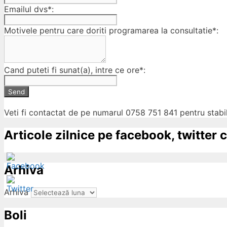
Emailul dvs*:
Motivele pentru care doriti programarea la consultatie*:
Cand puteti fi sunat(a), intre ce ore*:
Send
Veti fi contactat de pe numarul 0758 751 841 pentru stabil
Articole zilnice pe facebook, twitter c
Arhiva
Arhiva
Boli
ow