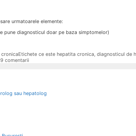
esare urmatoarele elemente:
ate pune diagnosticul doar pe baza simptomelor)
 cronica
Etichete
ce este hepatita cronica
,
diagnosticul de 
a
9 comentarii
erolog sau hepatolog
e Bucuresti