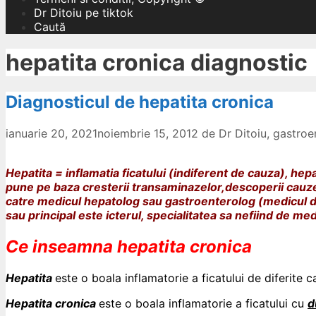
Dr Ditoiu pe tiktok
Caută
hepatita cronica diagnostic
Diagnosticul de hepatita cronica
ianuarie 20, 2021
noiembrie 15, 2012
de
Dr Ditoiu, gastro
Hepatita = inflamatia ficatului (indiferent de cauza), hepa
pune pe baza cresterii transaminazelor,descoperii cauzei s
catre medicul hepatolog sau gastroenterolog (medicul de 
sau principal este icterul, specialitatea sa nefiind de med
Ce inseamna hepatita cronica
Hepatita
este o boala inflamatorie a ficatului de diferite 
Hepatita cronica
este o boala inflamatorie a ficatului cu
d