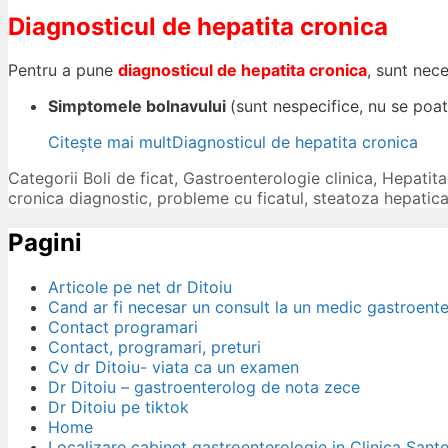
Diagnosticul de hepatita cronica
Pentru a pune
diagnosticul de hepatita cronica
, sunt nec
Simptomele bolnavului
(sunt nespecifice, nu se po
Citește mai mult
Diagnosticul de hepatita cronica
Categorii
Boli de ficat
,
Gastroenterologie clinica
,
Hepatita
cronica diagnostic
,
probleme cu ficatul
,
steatoza hepatic
Pagini
Articole pe net dr Ditoiu
Cand ar fi necesar un consult la un medic gastroent
Contact programari
Contact, programari, preturi
Cv dr Ditoiu- viata ca un examen
Dr Ditoiu – gastroenterolog de nota zece
Dr Ditoiu pe tiktok
Home
Localizare cabinet gastroenterologie in Clinica Sant