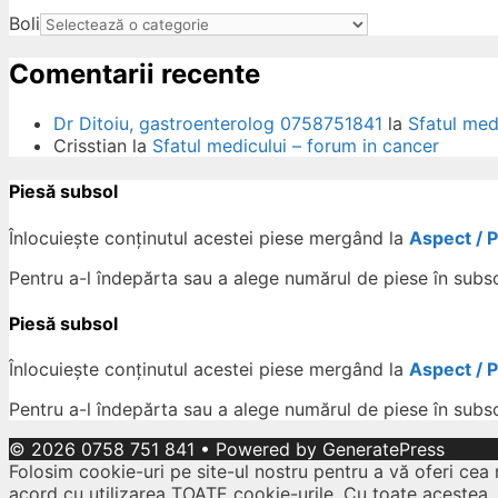
Boli
Comentarii recente
Dr Ditoiu, gastroenterolog 0758751841
la
Sfatul med
Crisstian
la
Sfatul medicului – forum in cancer
Piesă subsol
Înlocuiește conținutul acestei piese mergând la
Aspect / 
Pentru a-l îndepărta sau a alege numărul de piese în subs
Piesă subsol
Înlocuiește conținutul acestei piese mergând la
Aspect / 
Pentru a-l îndepărta sau a alege numărul de piese în subs
© 2026 0758 751 841
• Powered by
GeneratePress
Folosim cookie-uri pe site-ul nostru pentru a vă oferi cea 
acord cu utilizarea TOATE cookie-urile. Cu toate acestea,