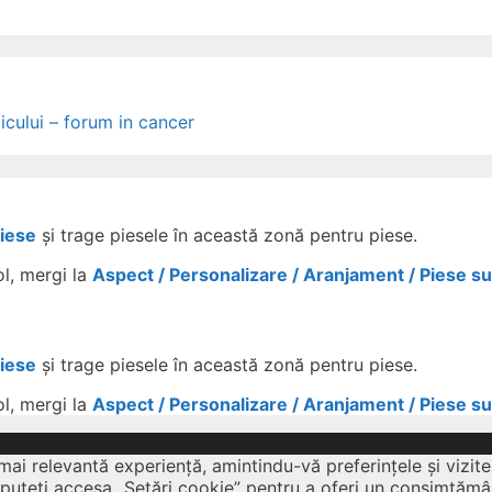
icului – forum in cancer
Piese
și trage piesele în această zonă pentru piese.
ol, mergi la
Aspect / Personalizare / Aranjament / Piese s
Piese
și trage piesele în această zonă pentru piese.
ol, mergi la
Aspect / Personalizare / Aranjament / Piese s
mai relevantă experiență, amintindu-vă preferințele și vizite
 puteți accesa „Setări cookie” pentru a oferi un consimțămâ