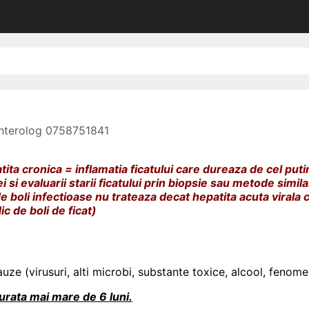
enterolog 0758751841
tita cronica = inflamatia ficatului care dureaza de cel puti
i evaluarii starii ficatului prin biopsie sau metode simila
boli infectioase nu trateaza decat hepatita acuta virala 
ic de boli de ficat)
cauze (virusuri, alti microbi, substante toxice, alcool, fenom
urata mai mare de 6 luni.