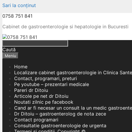
Sari la conținut
0758 751 841
Cabinet de gastroenterologie si hepatologie in Bucuresti
Caută
Meniu
Home
Localizare cabinet gastroenterologie in Clinica Sant
Contact, programari, preturi
Pe youtube – prezentari medicale
Pareri dr Ditoiu
Articole pe net dr Ditoiu
Noutati zilnic pe facebook
Cand ar fi necesar un consult la un medic gastroent
Dr Ditoiu – gastroenterolog de nota zece
Contact programari
Consultatie gastroenterologie de urgenta
Termeni si conditii, Copyright ©