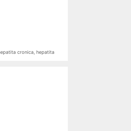
hepatita cronica
,
hepatita