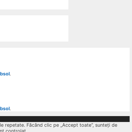
ubsol
.
ubsol
.
le repetate. Făcând clic pe „Accept toate”, sunteți de
nt controlat.