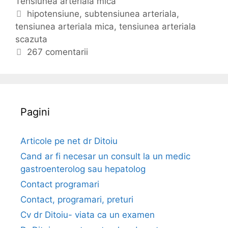
Tensiunea arteriala mica
a
i
t
E
hipotensiune
,
subtensiunea arteriala
,
u
tensiunea arteriala mica
e
t
,
tensiunea arteriala
n
scazuta
g
i
e
o
c
267 comentarii
a
r
h
a
i
e
r
i
t
t
e
Pagini
e
r
i
Articole pe net dr Ditoiu
a
Cand ar fi necesar un consult la un medic
l
gastroenterolog sau hepatolog
a
Contact programari
m
Contact, programari, preturi
i
c
Cv dr Ditoiu- viata ca un examen
a