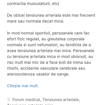
contractia musculaturii, etc)
De obicei tensiunea arteriala este mai frecvent
mare sau normala decat mica.
In mod normal sportivii, persoanele care fac
efort fizic regulat, au greutatea corporala
normala si sunt nefumatori, au tendinta de a
avea tensiunea arteriala mai mica. Persoanele
cu tensiune arteriala mica in mod obisnuit, au
risc mult mai mic de a face boli de inima sau
rinichi, accidente vasculare cerebrale sau
ateroscoleroza vaselor de sange.
Citește mai mult
T
e
n
C
Forum medical
,
Tensiunea arteriala
,
s