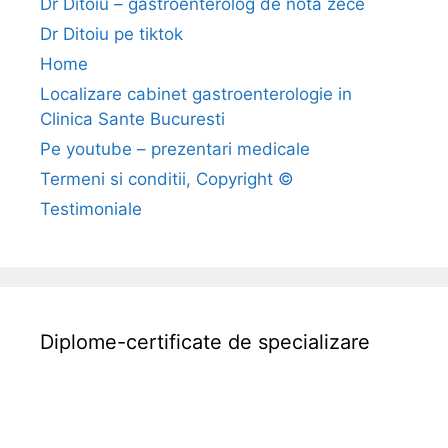
Dr Ditoiu – gastroenterolog de nota zece
(
Dr Ditoiu pe tiktok
h
Home
i
Localizare cabinet gastroenterologie in
p
Clinica Sante Bucuresti
o
t
Pe youtube – prezentari medicale
e
Termeni si conditii, Copyright ©
n
Testimoniale
s
i
u
n
e
Diplome-certificate de specializare
a
a
r
t
e