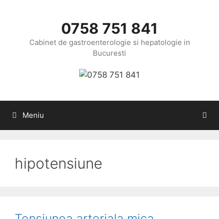
Sari
la
0758 751 841
conținut
Cabinet de gastroenterologie si hepatologie in
Bucuresti
Meniu
hipotensiune
Tensiunea arteriala mica