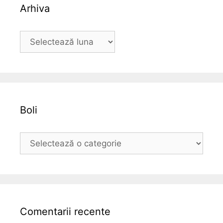
Arhiva
A
r
h
i
v
a
Boli
B
o
l
i
Comentarii recente