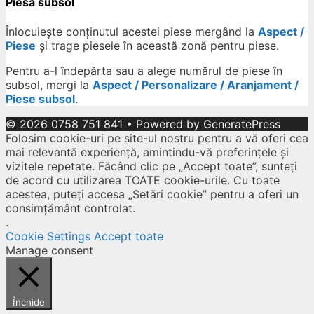
Piesă subsol
Înlocuiește conținutul acestei piese mergând la
Aspect /
Piese
și trage piesele în această zonă pentru piese.
Pentru a-l îndepărta sau a alege numărul de piese în
subsol, mergi la
Aspect / Personalizare / Aranjament /
Piese subsol
.
© 2026 0758 751 841
• Powered by
GeneratePress
Folosim cookie-uri pe site-ul nostru pentru a vă oferi cea
mai relevantă experiență, amintindu-vă preferințele și
vizitele repetate. Făcând clic pe „Accept toate”, sunteți
de acord cu utilizarea TOATE cookie-urile. Cu toate
acestea, puteți accesa „Setări cookie” pentru a oferi un
consimțământ controlat.
.
Cookie Settings
Accept toate
Manage consent
Închide