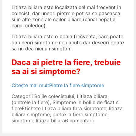
Litiaza biliara este localizata cel mai frecvent in
colecist, dar uneori pietrele pot sa se gaseasca
si in alte zone ale cailor biliare (canal hepatic,
canal coledoc).
Litiaza biliara este o boala frecventa, care poate
da uneori simptome neplacute dar deseori poate
sa nu dea nici un simptom.
Daca ai pietre la fiere, trebuie
sa ai si simptome?
Citește mai mult
Pietre la fiere simptome
Categorii
Bolile colecistului
,
Litiaza biliara
(pietrele la fiere)
,
Simptome in bolile de ficat si
fiere
Etichete
litiaza biliara fara simptome
,
litiaza
biliara simptome
,
pietre la fiere simptome
,
simptome litiaza biliara
6 comentarii