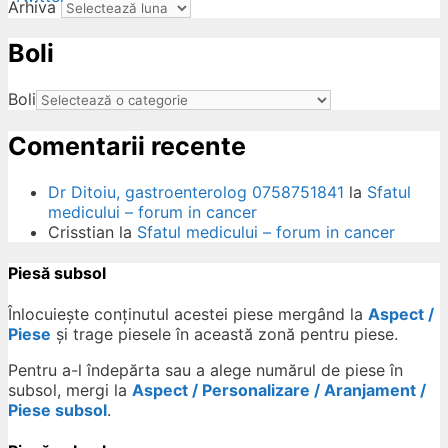
Arhiva
Boli
ow
Boli
Comentarii recente
Dr Ditoiu, gastroenterolog 0758751841
la
Sfatul
medicului – forum in cancer
Crisstian
la
Sfatul medicului – forum in cancer
Piesă subsol
Înlocuiește conținutul acestei piese mergând la
Aspect /
Piese
și trage piesele în această zonă pentru piese.
Pentru a-l îndepărta sau a alege numărul de piese în
subsol, mergi la
Aspect / Personalizare / Aranjament /
Piese subsol
.