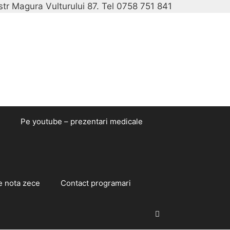
str Magura Vulturului 87. Tel 0758 751 841
Sari
la
conținut
Pe youtube – prezentari medicale
e nota zece
Contact programari
Caută