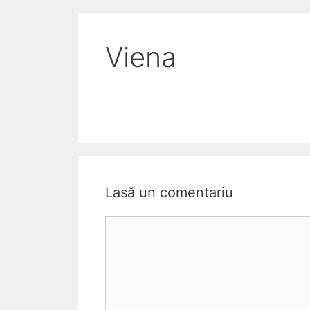
Viena
Lasă un comentariu
C
o
m
e
n