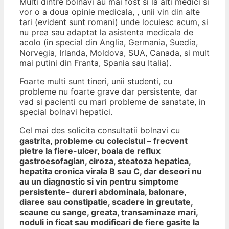
Multi dintre bolnavi au mai fost si la alti medici si
vor o a doua opinie medicala, , unii vin din alte
tari (evident sunt romani) unde locuiesc acum, si
nu prea sau adaptat la asistenta medicala de
acolo (in special din Anglia, Germania, Suedia,
Norvegia, Irlanda, Moldova, SUA, Canada, si mult
mai putini din Franta, Spania sau Italia).
Foarte multi sunt tineri, unii studenti, cu
probleme nu foarte grave dar persistente, dar
vad si pacienti cu mari probleme de sanatate, in
special bolnavi hepatici.
Cel mai des solicita consultatii bolnavi cu
gastrita, probleme cu colecistul – frecvent
pietre la fiere-ulcer, boala de reflux
gastroesofagian, ciroza, steatoza hepatica,
hepatita cronica virala B sau C, dar deseori nu
au un diagnostic si vin pentru simptome
persistente- dureri abdominala, balonare,
diaree sau constipatie, scadere in greutate,
scaune cu sange, greata, transaminaze mari,
noduli in ficat sau modificari de fiere gasite la