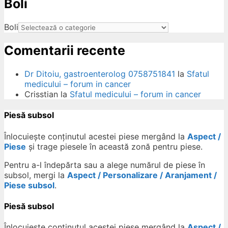
Boli
ow
Boli
Comentarii recente
Dr Ditoiu, gastroenterolog 0758751841
la
Sfatul
medicului – forum in cancer
Crisstian
la
Sfatul medicului – forum in cancer
Piesă subsol
Înlocuiește conținutul acestei piese mergând la
Aspect /
Piese
și trage piesele în această zonă pentru piese.
Pentru a-l îndepărta sau a alege numărul de piese în
subsol, mergi la
Aspect / Personalizare / Aranjament /
Piese subsol
.
Piesă subsol
Înlocuiește conținutul acestei piese mergând la
Aspect /