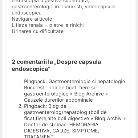
endoscopia digestiva superioara
,
gastroenterologie in bucuresti
,
videocapsula
endoscopica
Navigare articole
Litiaza renala = pietre la rinichi
Urinarea cu dificultate
2 comentarii la „
Despre capsula
endoscopica
”
Pingback: Gastroenterologie si hepatologie
Bucuresti: boli de ficat, fiere si
gastroenterologice » Blog Archive »
Cauzele durerilor abdominale
Pingback: Blog de
gastroenterolog/hepatolog (boli de
ficat,fiere,alte boli digestive » Blog Archiv »
Doctor de stomac: HEMORAGIA
DIGESTIVA, CAUZE, SIMPTOME,
TRATAMENT