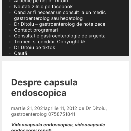
Articole pe net dr Ditoiu
Noutati zilnic pe facebook
Cand ar fi necesar un consult la un medic
gastroenterolog sau hepatolog
Dr Ditoiu – gastroenterolog de nota zece
Contact programari
Consultatie gastroenterologie de urgenta
Termeni si conditii, Copyright ©
Dr Ditoiu pe tiktok
Caută
Despre capsula
endoscopica
martie 21, 2021
aprilie 11, 2012
de
Dr Ditoiu,
gastroenterolog 0758751841
Videocapsula endoscopica, videocapsule
endoscopy (engl)