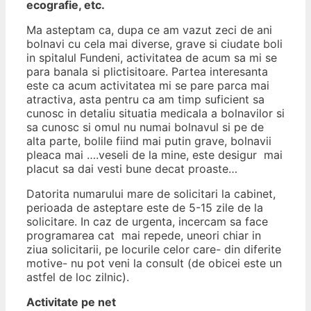
ecografie, etc.
Ma asteptam ca, dupa ce am vazut zeci de ani
bolnavi cu cela mai diverse, grave si ciudate boli
in spitalul Fundeni, activitatea de acum sa mi se
para banala si plictisitoare. Partea interesanta
este ca acum activitatea mi se pare parca mai
atractiva, asta pentru ca am timp suficient sa
cunosc in detaliu situatia medicala a bolnavilor si
sa cunosc si omul nu numai bolnavul si pe de
alta parte, bolile fiind mai putin grave, bolnavii
pleaca mai ….veseli de la mine, este desigur mai
placut sa dai vesti bune decat proaste…
Datorita numarului mare de solicitari la cabinet,
perioada de asteptare este de 5-15 zile de la
solicitare. In caz de urgenta, incercam sa face
programarea cat mai repede, uneori chiar in
ziua solicitarii, pe locurile celor care- din diferite
motive- nu pot veni la consult (de obicei este un
astfel de loc zilnic).
Activitate pe net