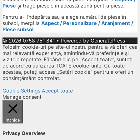
Piese
și trage piesele în această zonă pentru piese.
Pentru a-l îndepărta sau a alege numărul de piese în
subsol, mergi la
Aspect / Personalizare / Aranjament /
Piese subsol
.
© 2026 0758 751 841
• Powered by
GeneratePress
Folosim cookie-uri pe site-ul nostru pentru a vă oferi cea
mai relevantă experiență, amintindu-vă preferințele și
vizitele repetate. Făcând clic pe „Accept toate”, sunteți
de acord cu utilizarea TOATE cookie-urile. Cu toate
acestea, puteți accesa „Setări cookie” pentru a oferi un
consimțământ controlat.
.
Cookie Settings
Accept toate
Manage consent
Închide
Privacy Overview