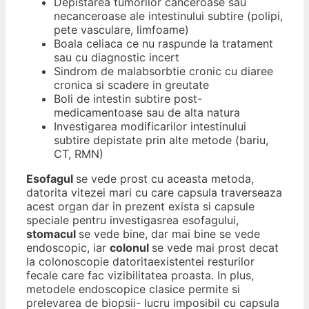
Depistarea tumorilor canceroase sau
necanceroase ale intestinului subtire (polipi,
pete vasculare, limfoame)
Boala celiaca ce nu raspunde la tratament
sau cu diagnostic incert
Sindrom de malabsorbtie cronic cu diaree
cronica si scadere in greutate
Boli de intestin subtire post-
medicamentoase sau de alta natura
Investigarea modificarilor intestinului
subtire depistate prin alte metode (bariu,
CT, RMN)
Esofagul
se vede prost cu aceasta metoda,
datorita vitezei mari cu care capsula traverseaza
acest organ dar in prezent exista si capsule
speciale pentru investigasrea esofagului,
stomacul
se vede bine, dar mai bine se vede
endoscopic, iar
colonul
se vede mai prost decat
la colonoscopie datoritaexistentei resturilor
fecale care fac vizibilitatea proasta. In plus,
metodele endoscopice clasice permite si
prelevarea de biopsii- lucru imposibil cu capsula