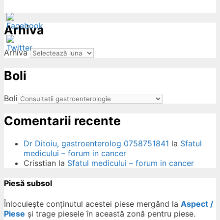
Arhiva
Arhiva
Boli
ow
Boli
Comentarii recente
Dr Ditoiu, gastroenterolog 0758751841
la
Sfatul
medicului – forum in cancer
Crisstian
la
Sfatul medicului – forum in cancer
Piesă subsol
Înlocuiește conținutul acestei piese mergând la
Aspect /
Piese
și trage piesele în această zonă pentru piese.