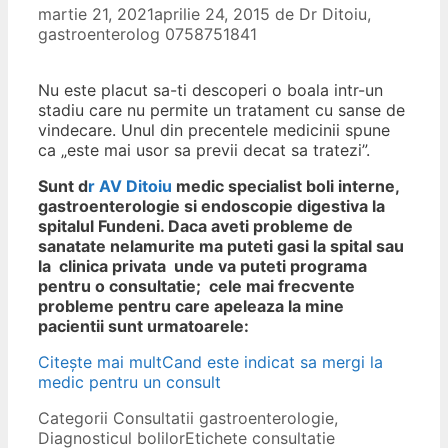
martie 21, 2021
aprilie 24, 2015
de
Dr Ditoiu,
gastroenterolog 0758751841
Nu este placut sa-ti descoperi o boala intr-un
stadiu care nu permite un tratament cu sanse de
vindecare. Unul din precentele medicinii spune
ca „este mai usor sa previi decat sa tratezi”.
Sunt d
r AV Ditoiu
medic specialist boli interne,
gastroenterologie si endoscopie digestiva la
spitalul Fundeni. Daca aveti probleme de
sanatate nelamurite ma puteti gasi la spital sau
la c
linica privata unde va
puteti programa
pentru o consultatie; cele mai frecvente
probleme pentru care apeleaza la mine
pacientii sunt
urmatoarele:
Citește mai mult
Cand este indicat sa mergi la
medic pentru un consult
Categorii
Consultatii gastroenterologie
,
Diagnosticul bolilor
Etichete
consultatie