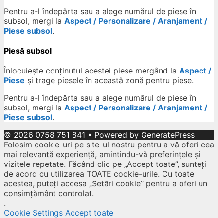
Pentru a-l îndepărta sau a alege numărul de piese în
subsol, mergi la
Aspect / Personalizare / Aranjament /
Piese subsol
.
Piesă subsol
Înlocuiește conținutul acestei piese mergând la
Aspect /
Piese
și trage piesele în această zonă pentru piese.
Pentru a-l îndepărta sau a alege numărul de piese în
subsol, mergi la
Aspect / Personalizare / Aranjament /
Piese subsol
.
© 2026 0758 751 841
• Powered by
GeneratePress
Folosim cookie-uri pe site-ul nostru pentru a vă oferi cea
mai relevantă experiență, amintindu-vă preferințele și
vizitele repetate. Făcând clic pe „Accept toate”, sunteți
de acord cu utilizarea TOATE cookie-urile. Cu toate
acestea, puteți accesa „Setări cookie” pentru a oferi un
consimțământ controlat.
.
Cookie Settings
Accept toate