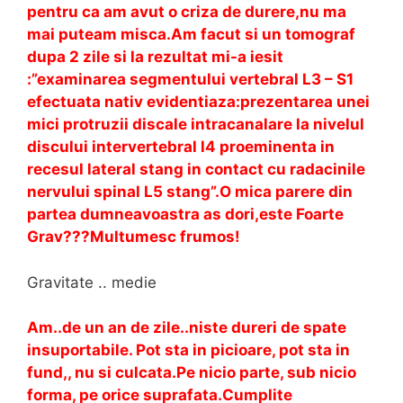
pentru ca am avut o criza de durere,nu ma
mai puteam misca.Am facut si un tomograf
dupa 2 zile si la rezultat mi-a iesit
:”examinarea segmentului vertebral L3 – S1
efectuata nativ evidentiaza:prezentarea unei
mici protruzii discale intracanalare la nivelul
discului intervertebral l4 proeminenta in
recesul lateral stang in contact cu radacinile
nervului spinal L5 stang”.O mica parere din
partea dumneavoastra as dori,este Foarte
Grav???Multumesc frumos!
Gravitate .. medie
Am..de un an de zile..niste dureri de spate
insuportabile. Pot sta in picioare, pot sta in
fund,, nu si culcata.Pe nicio parte, sub nicio
forma, pe orice suprafata.Cumplite