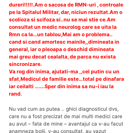
dureri!!!!!.Am o sacosa de RMN-uri , controale
pe la Spitalul Militar, dar, niciun rezultat.Am o
scolioza si scifoza si..nu se mai stie ce.Am
consultat un medic neurolog care se uita la
Rmn ca la…un tablou,Mai am o problema..
cand si cand amortesc mainile,,dimineata in
general, iar o pleoapa o deschid dimineata
mai greu decat cealalta, de parca nu exista
sincronizare.
Va rog din inima, ajutati-ma ,,cel putin cu un
sfat,Medicul de familie este…total pe dinafara
iar ceilalti …….Sper din inima sa nu-i iau la
rand.
Nu vad cum as putea .. ghici diagnosticul dvs,
care nu a fost precizat de mai multi medici care
au avut – fata de mine – avantajul ca v-au facut
anamneza bolii, v-au consultat, au vazut