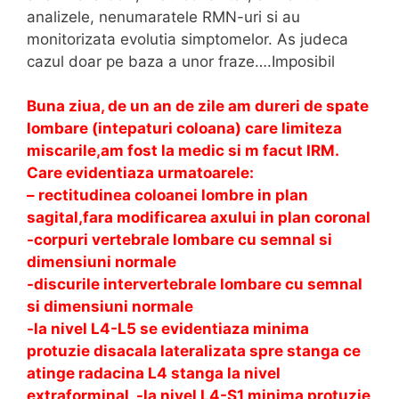
analizele, nenumaratele RMN-uri si au
monitorizata evolutia simptomelor. As judeca
cazul doar pe baza a unor fraze….Imposibil
Buna ziua, de un an de zile am dureri de spate
lombare (intepaturi coloana) care limiteza
miscarile,am fost la medic si m facut IRM.
Care evidentiaza urmatoarele:
– rectitudinea coloanei lombre in plan
sagital,fara modificarea axului in plan coronal
-corpuri vertebrale lombare cu semnal si
dimensiuni normale
-discurile intervertebrale lombare cu semnal
si dimensiuni normale
-la nivel L4-L5 se evidentiaza minima
protuzie disacala lateralizata spre stanga ce
atinge radacina L4 stanga la nivel
extraforminal -la nivel L4-S1 minima protuzie