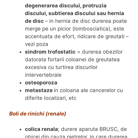
degenerarea discului, protruzia
discului, subtierea discului sau hernia
de disc
– in hernia de disc durerea poate
merge pe un picior (lombosciatica), este
accentuata de efort, ridicare de greutati –
vezi poza
sindrom trofostatic
= durerea obezilor
datorata fortarii coloanei de greutatea
excesiva cu turtirea discurilor
intervertebrale
osteoporoza
metastaze
in coloana ale cancerelor cu
diferite localizari, etc
Boli de rinichi (renale)
colica renala
; durere aparuta BRUSC, de
obicei din cauza pietrelor, in care durerea