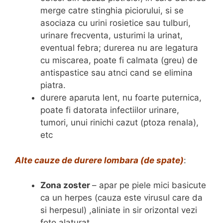
merge catre stinghia piciorului, si se
asociaza cu urini rosietice sau tulburi,
urinare frecventa, usturimi la urinat,
eventual febra; durerea nu are legatura
cu miscarea, poate fi calmata (greu) de
antispastice sau atnci cand se elimina
piatra.
durere aparuta lent, nu foarte puternica,
poate fi datorata infectiilor urinare,
tumori, unui rinichi cazut (ptoza renala),
etc
Alte cauze de durere lombara (de spate)
:
Zona zoster
– apar pe piele mici basicute
ca un herpes (cauza este virusul care da
si herpesul) ,aliniate in sir orizontal vezi
foto alaturat