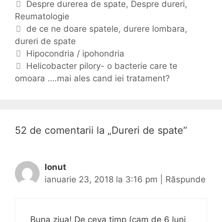
C
Despre durerea de spate
,
Despre dureri
,
Reumatologie
a
t
E
de ce ne doare spatele
,
durere lombara
,
dureri de spate
e
t
N
g
i
Hipocondria / ipohondria
a
o
c
Helicobacter pilory- o bacterie care te
v
omoara ….mai ales cand iei tratament?
r
h
i
i
e
g
i
t
a
e
r
52 de comentarii la „
Dureri de spate
”
e
a
r
Ionut
t
ianuarie 23, 2018 la 3:16 pm
|
Răspunde
i
c
o
Buna ziua! De ceva timp (cam de 6 luni