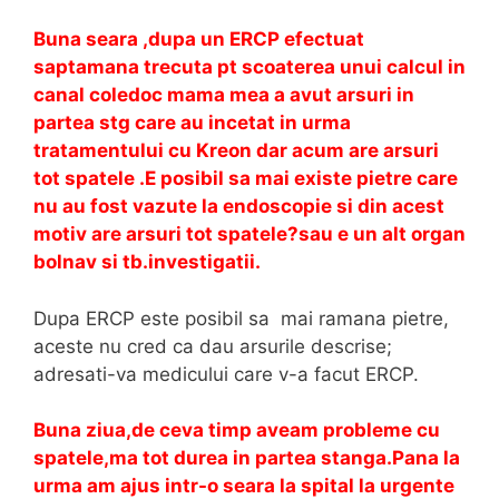
Buna seara ,dupa un ERCP efectuat
saptamana trecuta pt scoaterea unui calcul in
canal coledoc mama mea a avut arsuri in
partea stg care au incetat in urma
tratamentului cu Kreon dar acum are arsuri
tot spatele .E posibil sa mai existe pietre care
nu au fost vazute la endoscopie si din acest
motiv are arsuri tot spatele?sau e un alt organ
bolnav si tb.investigatii.
Dupa ERCP este posibil sa mai ramana pietre,
aceste nu cred ca dau arsurile descrise;
adresati-va medicului care v-a facut ERCP.
Buna ziua,de ceva timp aveam probleme cu
spatele,ma tot durea in partea stanga.Pana la
urma am ajus intr-o seara la spital la urgente