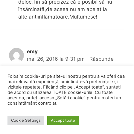
deloc.Tin să precizez că e posibil să fiu
însărcinată,de aceea nu am apelat la
alte antiinflamatoare.Mulțumesc!
emy
mai 26, 2016 la 9:31 pm
|
Răspunde
Folosim cookie-uri pe site-ul nostru pentru a vă oferi cea
mai relevantă experiență, amintindu-vă preferințele și
Am 9 luni de cand m am operat de
vizitele repetate. Făcând clic pe „Accept toate”, sunteți
hernie de disc.mi a fost scos un disc si
de acord cu utilizarea TOATE cookie-urile. Cu toate
acestea, puteți accesa „Setări cookie” pentru a oferi un
tot mai am dureri.acum o luna am facut
consimțământ controlat.
cateva sedinte de fizioterapie in urma
.
carora am inceput sa am usturimi la
urinat si jetul s a slabit.am facut analize
Cookie Settings
Accept toate
si ecograf si nu am nimic la rinichi.va rog