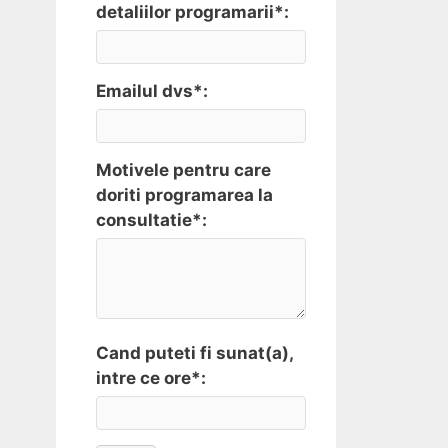
detaliilor programarii*:
Emailul dvs*:
Motivele pentru care
doriti programarea la
consultatie*:
Cand puteti fi sunat(a),
intre ce ore*: