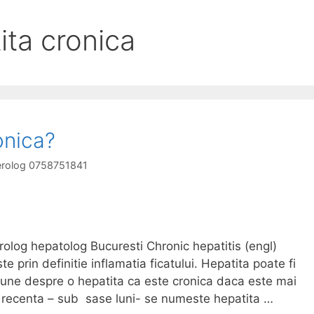
ita cronica
onica?
terolog 0758751841
rolog hepatolog Bucuresti Chronic hepatitis (engl)
e prin definitie inflamatia ficatului. Hepatita poate fi
spune despre o hepatita ca este cronica daca este mai
e recenta – sub sase luni- se numeste hepatita …