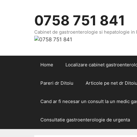
Sari
la
0758 751 841
conținut
Cabinet de gastroenterologie si hepatologie in
Home
Localizare cabinet gastroenterolo
Pareri dr Ditoiu
Articole pe net dr Ditoi
Cand ar fi necesar un consult la un medic g
Consultatie gastroenterologie de urgenta