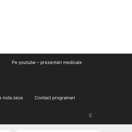
Pe youtube – prezentari medicale
e nota zece
Contact programari
Caută