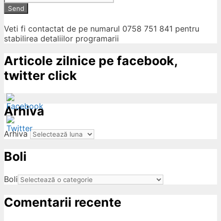
Send
Veti fi contactat de pe numarul 0758 751 841 pentru
stabilirea detaliilor programarii
Articole zilnice pe facebook,
twitter click
Arhiva
Arhiva
Boli
ow
Boli
Comentarii recente