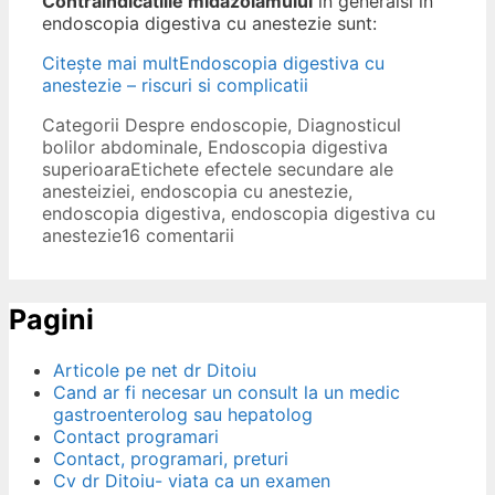
Contraindicatiile midazolamului
in generalsi in
endoscopia digestiva cu anestezie sunt:
Citește mai mult
Endoscopia digestiva cu
anestezie – riscuri si complicatii
Categorii
Despre endoscopie
,
Diagnosticul
bolilor abdominale
,
Endoscopia digestiva
superioara
Etichete
efectele secundare ale
anesteiziei
,
endoscopia cu anestezie
,
endoscopia digestiva
,
endoscopia digestiva cu
anestezie
16 comentarii
Pagini
Articole pe net dr Ditoiu
Cand ar fi necesar un consult la un medic
gastroenterolog sau hepatolog
Contact programari
Contact, programari, preturi
Cv dr Ditoiu- viata ca un examen