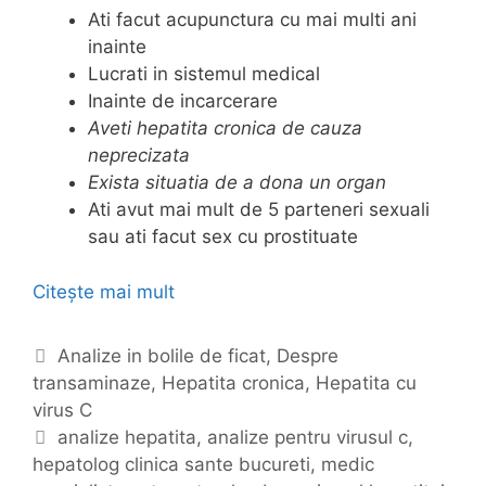
Ati facut acupunctura cu mai multi ani
inainte
Lucrati in sistemul medical
Inainte de incarcerare
Aveti hepatita cronica de cauza
neprecizata
Exista situatia de a dona un organ
Ati avut mai mult de 5 parteneri sexuali
sau ati facut sex cu prostituate
Citește mai mult
A
n
a
C
Analize in bolile de ficat
,
Despre
l
transaminaze
a
,
Hepatita cronica
,
Hepatita cu
i
virus C
t
z
e
E
analize hepatita
,
analize pentru virusul c
,
e
hepatolog clinica sante bucureti
g
t
,
medic
p