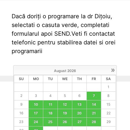
Dacă doriți o programare la dr Dițoiu,
selectati o casuta verde, completati
formularul apoi SEND.Veti fi contactat
telefonic pentru stabilirea datei si orei
programarii
»
August
2026
SU
MO
TU
WE
TH
FR
SA
1
2
3
4
5
6
7
8
9
10
11
12
13
14
15
16
17
18
19
20
21
22
23
24
25
26
27
28
29