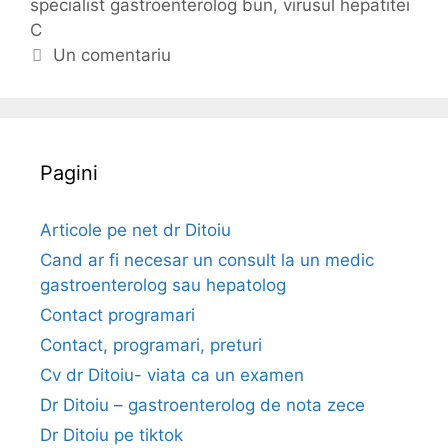
specialist gastroenterolog bun
o
i
,
virusul hepatitei
e
C
r
c
n
i
h
Un comentariu
t
i
e
r
t
u
e
v
Pagini
i
r
u
Articole pe net dr Ditoiu
s
Cand ar fi necesar un consult la un medic
u
gastroenterolog sau hepatolog
l
Contact programari
h
Contact, programari, preturi
e
p
Cv dr Ditoiu- viata ca un examen
a
Dr Ditoiu – gastroenterolog de nota zece
t
Dr Ditoiu pe tiktok
i