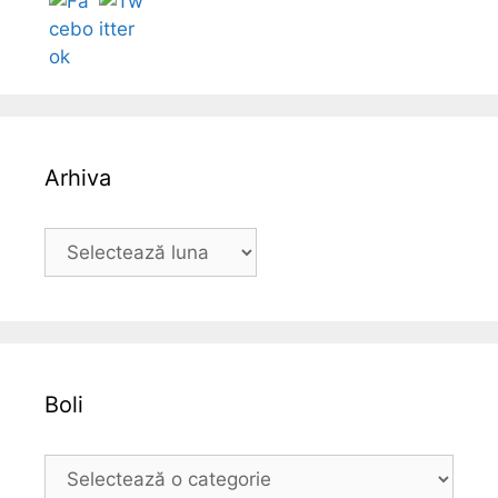
Arhiva
A
r
h
i
v
a
Boli
B
o