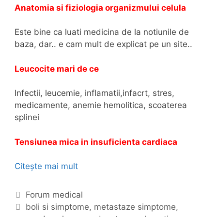
Anatomia si fiziologia organizmului celula
Este bine ca luati medicina de la notiunile de
baza, dar.. e cam mult de explicat pe un site..
Leucocite mari de ce
Infectii, leucemie, inflamatii,infacrt, stres,
medicamente, anemie hemolitica, scoaterea
splinei
Tensiunea mica in insuficienta cardiaca
Citește mai mult
B
o
l
C
Forum medical
i
a
E
boli si simptome
,
metastaze simptome
,
s