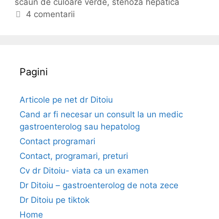
scaun de culoare verde
t
t
,
stenoza hepatica
i
e
i
4 comentarii
s
g
c
i
o
h
m
r
e
p
i
t
Pagini
t
i
e
o
m
Articole pe net dr Ditoiu
e
Cand ar fi necesar un consult la un medic
gastroenterolog sau hepatolog
Contact programari
Contact, programari, preturi
Cv dr Ditoiu- viata ca un examen
Dr Ditoiu – gastroenterolog de nota zece
Dr Ditoiu pe tiktok
Home