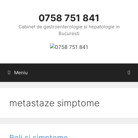
Sari
la
0758 751 841
conținut
Cabinet de gastroenterologie si hepatologie in
Bucuresti
Meniu
metastaze simptome
Boli si simptome