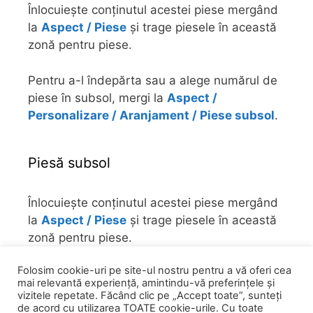
Înlocuiește conținutul acestei piese mergând
la
Aspect / Piese
și trage piesele în această
zonă pentru piese.
Pentru a-l îndepărta sau a alege numărul de
piese în subsol, mergi la
Aspect /
Personalizare / Aranjament / Piese subsol
.
Piesă subsol
Înlocuiește conținutul acestei piese mergând
la
Aspect / Piese
și trage piesele în această
zonă pentru piese.
Folosim cookie-uri pe site-ul nostru pentru a vă oferi cea
Pentru a-l îndepărta sau a alege numărul de
mai relevantă experiență, amintindu-vă preferințele și
piese în subsol, mergi la
Aspect /
vizitele repetate. Făcând clic pe „Accept toate”, sunteți
Personalizare / Aranjament / Piese subsol
.
de acord cu utilizarea TOATE cookie-urile. Cu toate