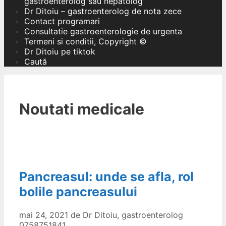
gastroenterolog sau hepatolog
Dr Ditoiu – gastroenterolog de nota zece
Contact programari
Consultatie gastroenterologie de urgenta
Termeni si conditii, Copyright ©
Dr Ditoiu pe tiktok
Caută
Noutati medicale
Pancreasul: unde se afla, rol
bolile pancreasului
mai 24, 2021
de
Dr Ditoiu, gastroenterolog
0758751841