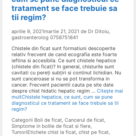
tratament se face trebuie sa
tii regim?
aprilie 9, 2021
martie 21, 2021
de
Dr Ditoiu,
gastroenterolog 0758751841
Chistele din ficat sunt formatiuni descoperite
relativ frecvent de cand ecografia este foarte
ieftina si accesibila. Ce sunt chistele hepatice
(chistele din ficat)? In general, chisturile sunt
cavitati cu pereţi subţiri si continut lichidian. Nu
sunt canceroase si nu se pot transforma in
cancer. Frecvent pacientii cauta pe site date
despre chist hidatic hepatic regim …
Citește mai
mult
Chistele hepatice, ce sunt, cum se pune
diagnosticul ce tratament se face trebuie sa tii
regim?
Categorii
Boli de ficat
,
Cancerul de ficat
,
Simptome in bolile de ficat si fiere
,
Tumori
Etichete
chist la ficat
,
chist pe ficat
,