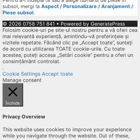
Pentru a-l îndepărta sau a alege numărul de piese în
subsol, mergi la
Aspect / Personalizare / Aranjament /
Piese subsol
.
© 2026 0758 751 841
• Powered by
GeneratePress
Folosim cookie-uri pe site-ul nostru pentru a vă oferi cea
mai relevantă experiență, amintindu-vă preferințele și
vizitele repetate. Făcând clic pe „Accept toate”, sunteți
de acord cu utilizarea TOATE cookie-urile. Cu toate
acestea, puteți accesa „Setări cookie” pentru a oferi un
consimțământ controlat.
.
Cookie Settings
Accept toate
Manage consent
Închide
Privacy Overview
This website uses cookies to improve your experience
while you navigate through the website. Out of these,