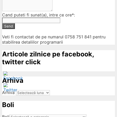
Cand puteti fi sunat(a), intre ce ore*:
Send
Veti fi contactat de pe numarul 0758 751 841 pentru
stabilirea detaliilor programarii
Articole zilnice pe facebook,
twitter click
Arhiva
Arhiva
Boli
ow
Boli