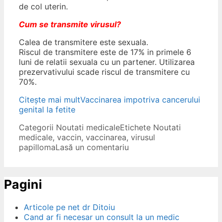
de col uterin.
Cum se transmite virusul?
Calea de transmitere este sexuala.
Riscul de transmitere este de 17% in primele 6
luni de relatii sexuala cu un partener. Utilizarea
prezervativului scade riscul de transmitere cu
70%.
Citește mai mult
Vaccinarea impotriva cancerului
genital la fetite
Categorii
Noutati medicale
Etichete
Noutati
medicale
,
vaccin
,
vaccinarea
,
virusul
papilloma
Lasă un comentariu
Pagini
Articole pe net dr Ditoiu
Cand ar fi necesar un consult la un medic