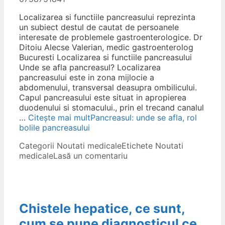
Localizarea si functiile pancreasului reprezinta
un subiect destul de cautat de persoanele
interesate de problemele gastroenterologice. Dr
Ditoiu Alecse Valerian, medic gastroenterolog
Bucuresti Localizarea si functiile pancreasului
Unde se afla pancreasul? Localizarea
pancreasului este in zona mijlocie a
abdomenului, transversal deasupra ombilicului.
Capul pancreasului este situat in apropierea
duodenului si stomacului., prin el trecand canalul
…
Citește mai mult
Pancreasul: unde se afla, rol
bolile pancreasului
Categorii
Noutati medicale
Etichete
Noutati
medicale
Lasă un comentariu
Chistele hepatice, ce sunt,
cum se pune diagnosticul ce