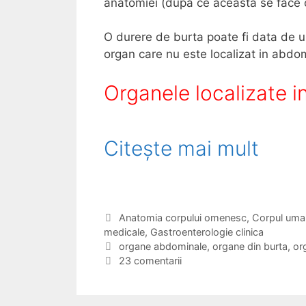
anatomiei (dupa ce aceasta se face ce
O durere de burta poate fi data de un 
organ care nu este localizat in abdo
Organele localizate 
Citește mai mult
O
r
g
a
C
Anatomia corpului omenesc
,
Corpul uman
medicale
a
,
Gastroenterologie clinica
n
t
E
organe abdominale
,
organe din burta
,
or
e
t
23 comentarii
e
g
i
l
o
c
r
h