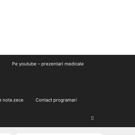
Pe youtube – prezentari medicale
e nota zece
Contact programari
Caută