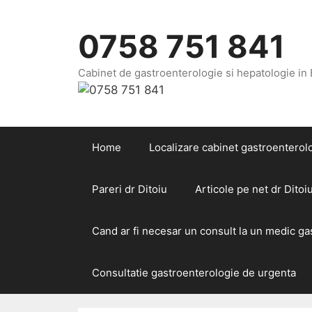
Sari
la
0758 751 841
conținut
Cabinet de gastroenterologie si hepatologie in
Home
Localizare cabinet gastroenterolo
Pareri dr Ditoiu
Articole pe net dr Ditoi
Cand ar fi necesar un consult la un medic g
Consultatie gastroenterologie de urgenta