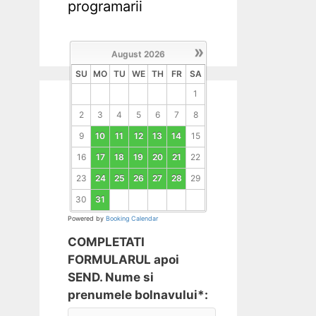
programarii
»
August
2026
SU
MO
TU
WE
TH
FR
SA
1
2
3
4
5
6
7
8
9
10
11
12
13
14
15
16
17
18
19
20
21
22
23
24
25
26
27
28
29
30
31
Powered by
Booking Calendar
COMPLETATI
FORMULARUL apoi
SEND. Nume si
prenumele bolnavului*: