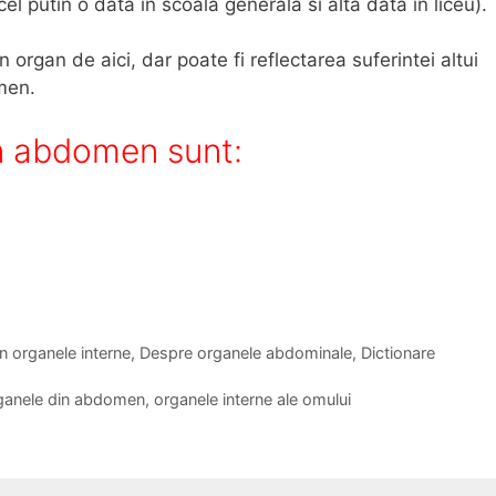
l putin o data in scoala generala si alta data in liceu).
organ de aici, dar poate fi reflectarea suferintei altui
men.
in abdomen sunt:
 organele interne
,
Despre organele abdominale
,
Dictionare
ganele din abdomen
,
organele interne ale omului