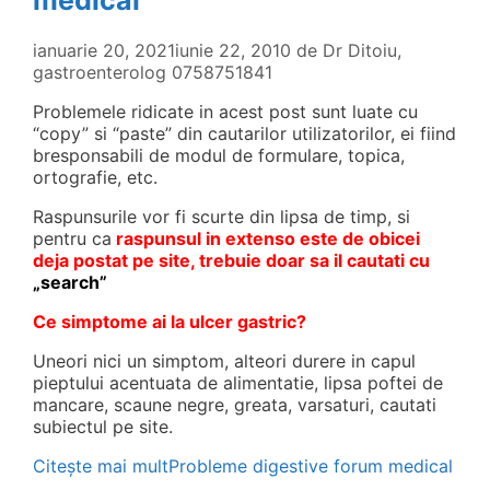
ianuarie 20, 2021
iunie 22, 2010
de
Dr Ditoiu,
gastroenterolog 0758751841
Problemele ridicate in acest post sunt luate cu
“copy” si “paste” din cautarilor utilizatorilor, ei fiind
bresponsabili de modul de formulare, topica,
ortografie, etc.
Raspunsurile vor fi scurte din lipsa de timp, si
pentru ca
r
aspunsul in extenso este de obicei
deja postat pe site, trebuie doar sa il cautati cu
„search”
Ce simptome ai la ulcer gastric?
Uneori nici un simptom, alteori durere in capul
pieptului acentuata de alimentatie, lipsa poftei de
mancare, scaune negre, greata, varsaturi, cautati
subiectul pe site.
Citește mai mult
Probleme digestive forum medical