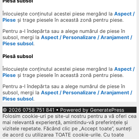
Piesă subsol
Înlocuiește conținutul acestei piese mergând la
Aspect /
Piese
și trage piesele în această zonă pentru piese.
Pentru a-l îndepărta sau a alege numărul de piese în
subsol, mergi la
Aspect / Personalizare / Aranjament /
Piese subsol
.
Piesă subsol
Înlocuiește conținutul acestei piese mergând la
Aspect /
Piese
și trage piesele în această zonă pentru piese.
Pentru a-l îndepărta sau a alege numărul de piese în
subsol, mergi la
Aspect / Personalizare / Aranjament /
Piese subsol
.
© 2026 0758 751 841
• Powered by
GeneratePress
Folosim cookie-uri pe site-ul nostru pentru a vă oferi cea
mai relevantă experiență, amintindu-vă preferințele și
vizitele repetate. Făcând clic pe „Accept toate”, sunteți
de acord cu utilizarea TOATE cookie-urile. Cu toate