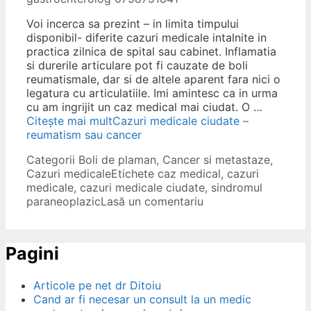
Voi incerca sa prezint – in limita timpului
disponibil- diferite cazuri medicale intalnite in
practica zilnica de spital sau cabinet. Inflamatia
si durerile articulare pot fi cauzate de boli
reumatismale, dar si de altele aparent fara nici o
legatura cu articulatiile. Imi amintesc ca in urma
cu am ingrijit un caz medical mai ciudat. O …
Citește mai mult
Cazuri medicale ciudate –
reumatism sau cancer
Categorii
Boli de plaman
,
Cancer si metastaze
,
Cazuri medicale
Etichete
caz medical
,
cazuri
medicale
,
cazuri medicale ciudate
,
sindromul
paraneoplazic
Lasă un comentariu
Pagini
Articole pe net dr Ditoiu
Cand ar fi necesar un consult la un medic