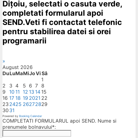
Dițoiu, selectati o casuta verde,
completati formularul apoi
SEND.Veti fi contactat telefonic
pentru stabilirea datei si orei
programarii
»
August
2026
Du
Lu
Ma
Mi
Jo
Vi
Sâ
1
2
3
4
5
6
7
8
9
10
11
12
13
14
15
16
17
18
19
20
21
22
23
24
25
26
27
28
29
30
31
Powered by
Booking Calendar
COMPLETATI FORMULARUL apoi SEND. Nume si
prenumele bolnavului*: