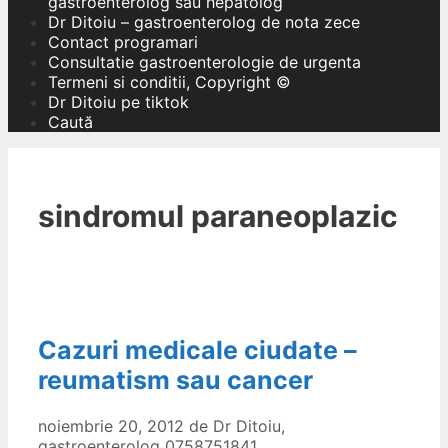
gastroenterolog sau hepatolog
Dr Ditoiu – gastroenterolog de nota zece
Contact programari
Consultatie gastroenterologie de urgenta
Termeni si conditii, Copyright ©
Dr Ditoiu pe tiktok
Caută
sindromul paraneoplazic
Cazuri medicale ciudate –
reumatism sau cancer
noiembrie 20, 2012
de
Dr Ditoiu,
gastroenterolog 0758751841